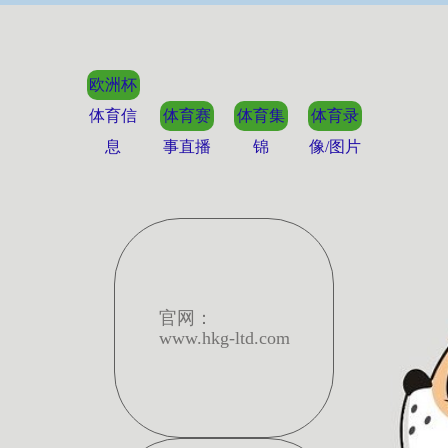
欧洲杯
体育信
体育赛
体育集
体育录
息
事直播
锦
像/图片
官网：
www.hkg-ltd.com