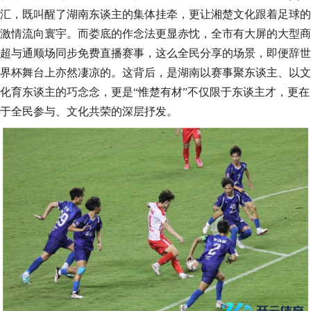
汇，既叫醒了湖南东谈主的集体挂牵，更让湘楚文化跟着足球的
激情流向寰宇。而娄底的作念法更显赤忱，全市有大屏的大型商
超与通顺场同步免费直播赛事，这么全民分享的场景，即便辞世
界杯舞台上亦然凄凉的。这背后，是湖南以赛事聚东谈主、以文
化育东谈主的巧念念，更是“惟楚有材”不仅限于东谈主才，更在
于全民参与、文化共荣的深层抒发。