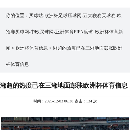
你的位置：
买球站-欧洲杯足球压球网-五大联赛买球赛-欧
预赛买球网-中欧买球网-亚洲体育FIFA滚球_欧洲杯体育新
闻
>
欧洲杯体育信息
> 湘超的热度已在三湘地面彭胀欧洲
杯体育信息
湘超的热度已在三湘地面彭胀欧洲杯体育信息
时间：2025-12-03 06:30
点击：134 次