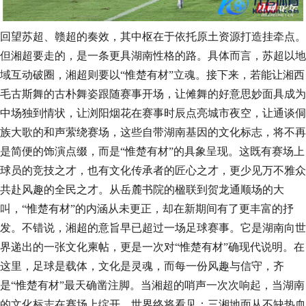
回望苏超、赣超的奏效，其中枢在于依托原土资源打造挂牵点。
但湘超要走的，是一条更具湖南性格的路。具体而言，苏超以地
域互动破圈，湘超则要以“惟楚有材”立魂。接下来，若能让湘西
毛古斯舞的古朴舞姿跟随赛事开场，让傩舞的好意思妙面具成为
中场独到情状，让浏阳烟花在赛事时辰点亮城市夜空，让通谈侗
族大歌的和声萦绕赛场，这些自带湖南基因的文化标志，将不再
是简便的饰演点缀，而是“惟楚有材”的具象呈现。这既有赛场上
球员的竞技之才，也有文化传承者的匠心之才，更少见万不雅众
共赴风趣的全民之才。从岳麓书院的楹联到贺龙通顺场的大
叫，“惟楚有材”的内涵从未更正，却在新期间有了更丰富的抒
发。不错说，湘超的意旨早已超过一场足球赛事。它是湖南向世
界递出的一张文化柬帖，更是一次对“惟楚有材”确现代说明。在
这里，足球是载体，文化是灵魂，而每一份风趣与信守，齐
是“惟楚有材”最天确凿注脚。当湘超的哨声一次次响起，当湖南
的文化标志在赛场上绽开，世界终将看见：三湘地面从不缺热血