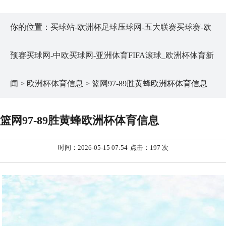
你的位置：
买球站-欧洲杯足球压球网-五大联赛买球赛-欧
预赛买球网-中欧买球网-亚洲体育FIFA滚球_欧洲杯体育新
闻
>
欧洲杯体育信息
> 篮网97-89胜黄蜂欧洲杯体育信息
篮网97-89胜黄蜂欧洲杯体育信息
时间：2026-05-15 07:54
点击：197 次