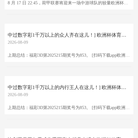
8 月 17 日 22:45，荷甲联赛将迎来一场中游球队的较量欧洲杯体育信息，排行第 11 的福伦丹镇守主场，迎战位居第 6 的阿尔克马尔。这场比赛是积分榜中卑鄙与中上游球队的平直对话，对福伦丹的保级之路和阿尔克马尔的欧战履历争夺皆意旨要害。究竟是福伦丹凭债主场韧性为保级抢分，照旧阿尔克马尔客场发力安详上风？让咱们从近期战绩、政策特色等方面张开分析。 数据回来 8.10 014胜+015胜SP2.69√ 8.11 002胜+007胜SP3.17√ 8.12 005胜+011胜胜SP3.09√
中过数字彩1千万以上的众人齐在这儿！] 欧洲杯体育信息
2026-08-09
上期总结：福彩3D第2025215期奖号为853。 [扫码下载app欧洲杯体育信息，中过数字彩1千万以上的众人齐在这儿！]
中过数字彩1千万以上的内行王人在这儿！] 欧洲杯体育信息
2026-08-09
上期总结：福彩3D第2025215期奖号为853。 [扫码下载app欧洲杯体育信息，中过数字彩1千万以上的内行王人在这儿！]