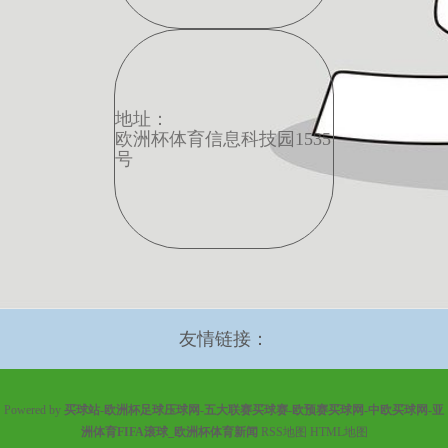
地址：
欧洲杯体育信息科技园1535
号
友情链接：
Powered by
买球站-欧洲杯足球压球网-五大联赛买球赛-欧预赛买球网-中欧买球网-亚
洲体育FIFA滚球_欧洲杯体育新闻
RSS地图
HTML地图