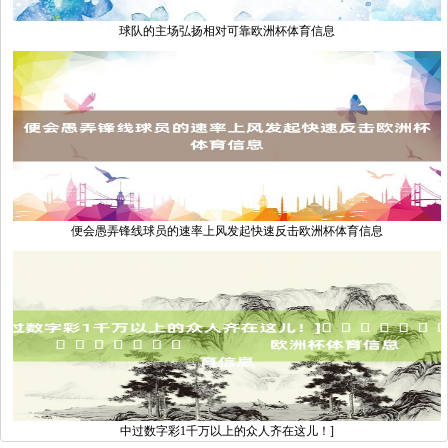
球队的主场弘扬相对可靠欧洲杯体育信息
便会愚弄锋线球员的速率上风发起快速反击欧洲杯体育信息
中过数字彩1千万以上的众人齐在这儿！]