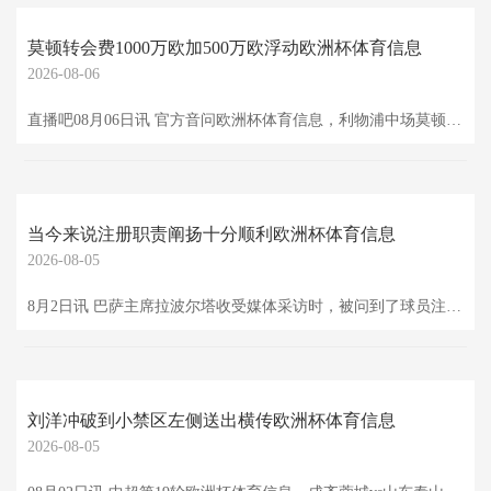
莫顿转会费1000万欧加500万欧浮动欧洲杯体育信息
2026-08-06
直播吧08月06日讯 官方音问欧洲杯体育信息，利物浦中场莫顿加盟里昂，签约至2030年。 里昂官方默示，莫顿转会费1000万欧加500万欧浮动，利物浦有20%改日转会分红。 22岁的莫顿司职防患中场，他面前契约还有一年本事，球员24-25赛季11场3球2助攻，德回身价700万欧。
当今来说注册职责阐扬十分顺利欧洲杯体育信息
2026-08-05
8月2日讯 巴萨主席拉波尔塔收受媒体采访时，被问到了球员注册的关系问题，拉波尔塔暗示注册职责阐扬相称顺利。 拉波尔塔：“咱们正在循途守辙地完成那些必要的职责，当今来说注册职责阐扬十分顺利。咱们有信心能完成注册。” 此前拉波尔塔也被问到了特尔施特根和新援加西亚的注册问题：“注册加西亚不取决于特尔施特根的离队欧洲杯体育信息，仅仅通过特狮离队来完成注册，这是最径直的路线。”
刘洋冲破到小禁区左侧送出横传欧洲杯体育信息
2026-08-05