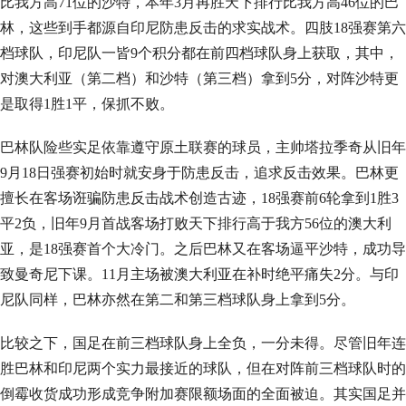
比我方高71位的沙特，本年3月再胜天下排行比我方高46位的巴
林，这些到手都源自印尼防患反击的求实战术。四肢18强赛第六
档球队，印尼队一皆9个积分都在前四档球队身上获取，其中，
对澳大利亚（第二档）和沙特（第三档）拿到5分，对阵沙特更
是取得1胜1平，保抓不败。
巴林队险些实足依靠遵守原土联赛的球员，主帅塔拉季奇从旧年
9月18日强赛初始时就安身于防患反击，追求反击效果。巴林更
擅长在客场诳骗防患反击战术创造古迹，18强赛前6轮拿到1胜3
平2负，旧年9月首战客场打败天下排行高于我方56位的澳大利
亚，是18强赛首个大冷门。之后巴林又在客场逼平沙特，成功导
致曼奇尼下课。11月主场被澳大利亚在补时绝平痛失2分。与印
尼队同样，巴林亦然在第二和第三档球队身上拿到5分。
比较之下，国足在前三档球队身上全负，一分未得。尽管旧年连
胜巴林和印尼两个实力最接近的球队，但在对阵前三档球队时的
倒霉收货成功形成竞争附加赛限额场面的全面被迫。其实国足并