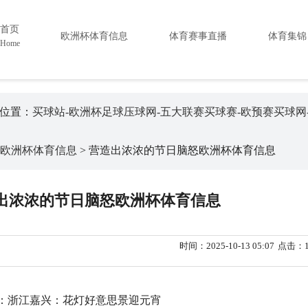
首页
欧洲杯体育信息
体育赛事直播
体育集锦
Home
位置：
买球站-欧洲杯足球压球网-五大联赛买球赛-欧预赛买球网-
欧洲杯体育信息
> 营造出浓浓的节日脑怒欧洲杯体育信息
出浓浓的节日脑怒欧洲杯体育信息
时间：2025-10-13 05:07
点击：1
：浙江嘉兴：花灯好意思景迎元宵