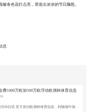
园被各色花灯点亮，营造出浓浓的节日脑怒。
信息
会费1000万欧加500万欧浮动欧洲杯体育信息
-06
直播吧08月06日讯 官方音问欧洲杯体育信息，利物浦中场莫顿加盟里昂，签约至2030年。 里昂官方默示，莫顿转会费1000万欧加500万欧浮动，利物浦有20%改日转会分红。 22岁的莫顿司职防患中场，他面前契约还有一年本事，球员24-25赛季11场3球2助攻，德回身价700万欧。