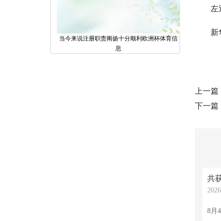
左
新
当今来说注册职责阐扬十分顺利欧洲杯体育信
息
上一篇
下一篇
2026