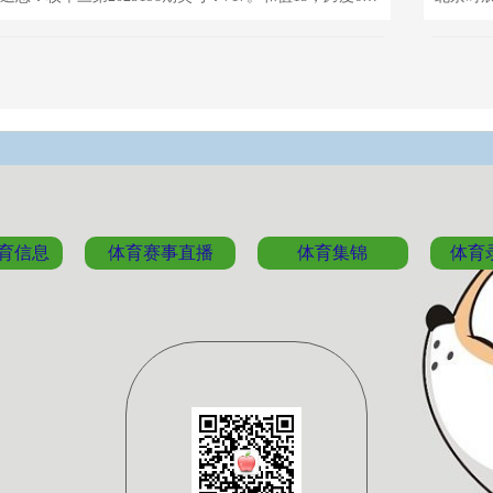
育信息
体育赛事直播
体育集锦
体育