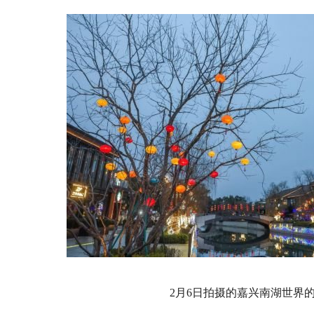
2月6日拍摄的嘉兴南湖世界