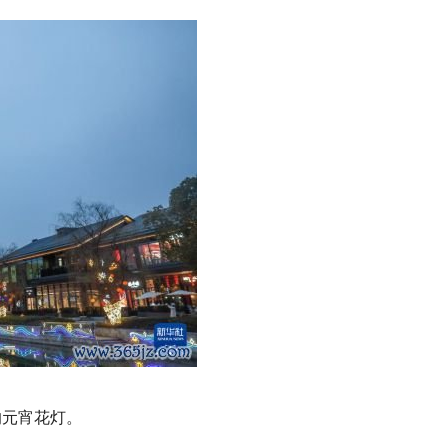
的元宵花灯。