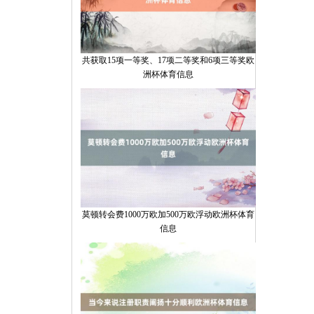
共获取15项一等奖、17项二等奖和6项三等奖欧
洲杯体育信息
莫顿转会费1000万欧加500万欧浮动欧洲杯体育
信息