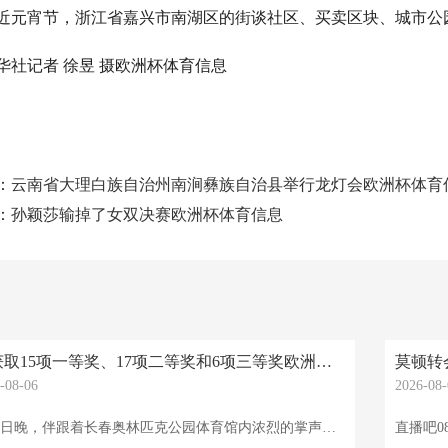
近元宵节，浙江省嘉兴市南湖区的街谈社区、买卖区块、城市公
华社记者 徐昱 摄欧洲杯体育信息
：
云南省大理白族自治州南涧彝族自治县举行龙灯会欧洲杯体育
：
孙颖莎输掉了女双决赛欧洲杯体育信息
共获取15项一等奖、17项二等奖和6项三等奖欧洲杯体育信息
莫顿转
-08-06
2026-08
8月4日晚，伴跟着长春奥林匹克公园体育馆内浓烈的掌声与热潮的纸飞机，2025年“奔走吧·少年”寰球青少年阳光体育大会落下帷幕。在这场一年一度的寰球青少年体育嘉会上，广东代表团以超卓的竞技水平、奋斗的精神风貌、严明的组织递次和温雅的动作参与，全方向展现了新期间南粤阳光少年的富贵朝气与概括教授，为这段北国芳华之旅画上了圆满句号。 广东代表团青少年畅通员们怀揣假想，在体育场上悉力图先，敢打敢拼，共获取15项一等奖、17项二等奖和6项三等奖，以全项参赛、各组队单元均获取奖项的优异得益满载而归，全面展现