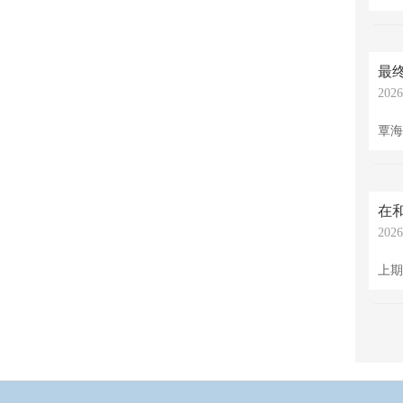
2026
在
2026