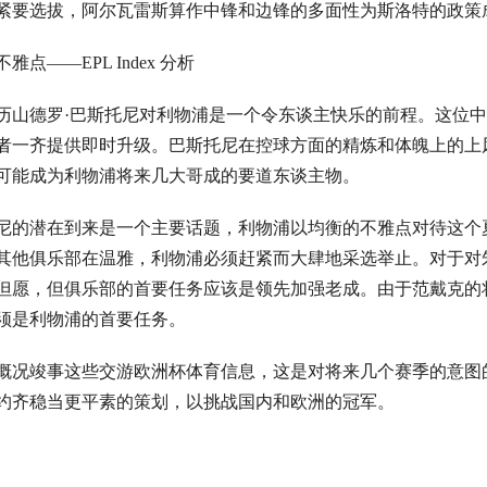
紧要选拔，阿尔瓦雷斯算作中锋和边锋的多面性为斯洛特的政策
雅点——EPL Index 分析
历山德罗·巴斯托尼对利物浦是一个令东谈主快乐的前程。这位
者一齐提供即时升级。巴斯托尼在控球方面的精炼和体魄上的上
可能成为利物浦将来几大哥成的要道东谈主物。
尼的潜在到来是一个主要话题，利物浦以均衡的不雅点对待这个
其他俱乐部在温雅，利物浦必须赶紧而大肆地采选举止。对于对朱
但愿，但俱乐部的首要任务应该是领先加强老成。由于范戴克的
须是利物浦的首要任务。
概况竣事这些交游欧洲杯体育信息，这是对将来几个赛季的意图
约齐稳当更平素的策划，以挑战国内和欧洲的冠军。