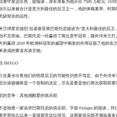
赛中发达出色，据报谈，赤军准备为他开出 7500 万欧元（6300
恒久以来被合计是意大利最佳的后卫之一，他的体魄素养、时期
无缺契合的品性。
米兰球星安德烈·拉诺基亚将巴斯托尼描述为“意大利最佳的后卫
劲不言而谕。巴斯托尼一经赢得了两次意甲冠军，随外洋米兰打
大利赢得 2020 年欧洲杯冠军的威望中阐发的作用证据了他的实力。
来老成的要道东谈主物。
 IMAGO
兰在夏令出售他们的明星后卫的可能性仍然不笃定。由于外洋米
尼分谈扬镳将是一个箝制的决定，尽头是要是他们再次获取联赛
尼的竞争：其他感酷爱的俱乐部
不是独逐一家追求巴斯托尼的俱乐部。字据 Fichajes 的报谈，拜
塞罗那恒久以来一直很观赏这位球员。这两家俱乐部齐濒临着各