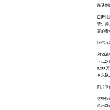
那受到
巴斯托
菲尔德
需的老
阿尔瓦
利物浦
（1.2
820
令东谈
图片来自
这些报
俱乐部