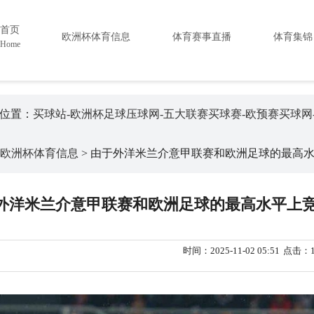
首页
欧洲杯体育信息
体育赛事直播
体育集锦
Home
位置：
买球站-欧洲杯足球压球网-五大联赛买球赛-欧预赛买球网-
欧洲杯体育信息
> 由于外洋米兰介意甲联赛和欧洲足球的最高
外洋米兰介意甲联赛和欧洲足球的最高水平上
时间：2025-11-02 05:51
点击：1