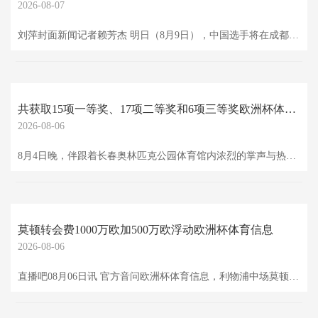
2026-08-07
刘萍封面新闻记者赖芳杰 明日（8月9日），中国选手将在成都世运会上冲击三枚金牌。 技击套路男人长拳-刀术-棍术万能、赤手说念女子组手61公斤级、体操的手段女子集体这三个时势，最有但愿。 封面新闻记者从世运会官网了解到，8月9日共产生29块金牌，技击套路有4块。四川籍选手高久尚将力求男人长拳-刀术-棍术冠军。他赛前暗意我方此次世运会的野心等于在家门口夺得冠军。在当天进行的长拳比赛中，他以9.800分列第一，跨越第二名、印度尼西亚选手0.04分。9日将进行刀术、棍术比赛。 中国选手卢卓灵 图据新华
共获取15项一等奖、17项二等奖和6项三等奖欧洲杯体育信息
2026-08-06
8月4日晚，伴跟着长春奥林匹克公园体育馆内浓烈的掌声与热潮的纸飞机，2025年“奔走吧·少年”寰球青少年阳光体育大会落下帷幕。在这场一年一度的寰球青少年体育嘉会上，广东代表团以超卓的竞技水平、奋斗的精神风貌、严明的组织递次和温雅的动作参与，全方向展现了新期间南粤阳光少年的富贵朝气与概括教授，为这段北国芳华之旅画上了圆满句号。 广东代表团青少年畅通员们怀揣假想，在体育场上悉力图先，敢打敢拼，共获取15项一等奖、17项二等奖和6项三等奖，以全项参赛、各组队单元均获取奖项的优异得益满载而归，全面展现
莫顿转会费1000万欧加500万欧浮动欧洲杯体育信息
2026-08-06
直播吧08月06日讯 官方音问欧洲杯体育信息，利物浦中场莫顿加盟里昂，签约至2030年。 里昂官方默示，莫顿转会费1000万欧加500万欧浮动，利物浦有20%改日转会分红。 22岁的莫顿司职防患中场，他面前契约还有一年本事，球员24-25赛季11场3球2助攻，德回身价700万欧。