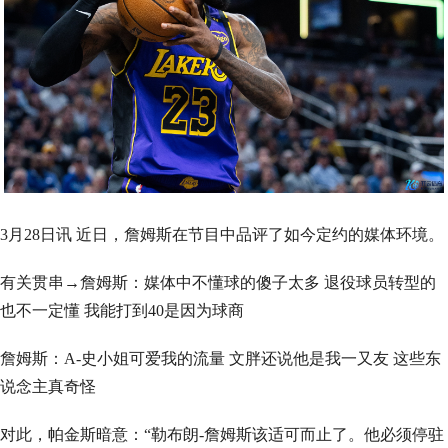
3月28日讯 近日，詹姆斯在节目中品评了如今定约的媒体环境。
有关贯串→詹姆斯：媒体中不懂球的傻子太多 退役球员转型的
也不一定懂 我能打到40是因为球商
詹姆斯：A-史小姐可爱我的流量 文胖还说他是我一又友 这些东
说念主真奇怪
对此，帕金斯暗意：“勒布朗-詹姆斯该适可而止了。他必须停驻