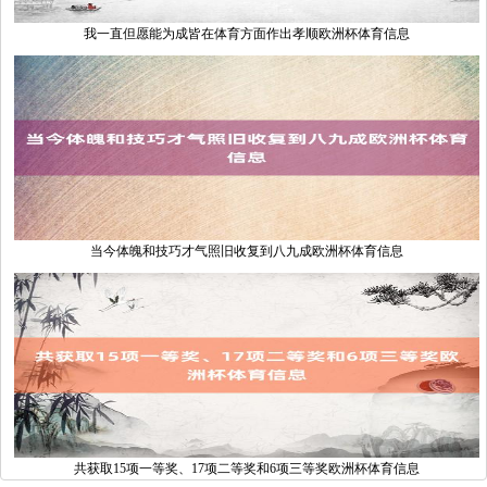
我一直但愿能为成皆在体育方面作出孝顺欧洲杯体育信息
当今体魄和技巧才气照旧收复到八九成欧洲杯体育信息
共获取15项一等奖、17项二等奖和6项三等奖欧洲杯体育信息