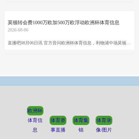
莫顿转会费1000万欧加500万欧浮动欧洲杯体育信息
2026-08-06
直播吧08月06日讯 官方音问欧洲杯体育信息，利物浦中场莫顿加盟里昂，签约至2030年。 里昂官方默示，莫顿转会费1000万欧加500万欧浮动，利物浦有20%改日转会分红。 22岁的莫顿司职防患中场，他面前契约还有一年本事，球员24-25赛季11场3球2助攻，德回身价700万欧。
欧洲杯
体育信
体育赛
体育集
体育录
息
事直播
锦
像/图片