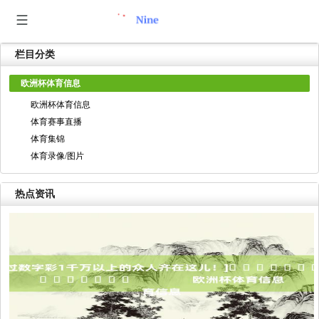
栏目分类
欧洲杯体育信息
欧洲杯体育信息
体育赛事直播
体育集锦
体育录像/图片
热点资讯