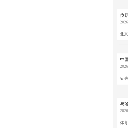
位
2026
中
2026
与
2026