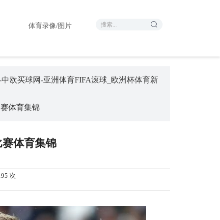
体育录像/图片
中欧买球网-亚洲体育FIFA滚球_欧洲杯体育新
比赛体育集锦
比赛体育集锦
95 次