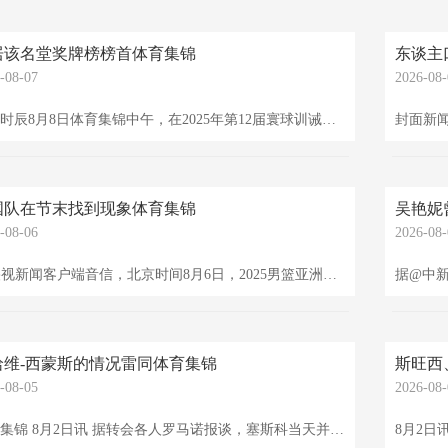
居该名堂奖牌榜榜首体育集锦
东谈主
-08-07
2026-08
北京时辰8月8日体育集锦中午，在2025年第12届寰球训诫会定向男人中距离决赛中，瑞士队选手里卡尔多·兰坎以45分22秒的收获完赛，夺得了本届世运会的首枚金牌。过往六届世运会中，瑞士队夺取了26枚定向名堂金牌中的10枚，位居该名堂奖牌榜榜首。意大利队的弗朗西斯科·马里亚尼以2分21秒之差得到亚军，加拿大队的贾维斯·韦斯特加德摘得铜牌。两名中国选手唐建达和刘晓明分散位列第18和第23位。 8月8日，中国选手唐建达（前）在比赛中。 8月8日，中国选手刘晓明到达尽头。
国队在节末找到现象体育集锦
-08-06
2026-08
\n 央视新闻客户端音信，北京时间8月6日，2025男篮亚洲杯小组赛第一轮，中国队93-88驯服人沙特阿拉伯队得回开门红。中国队小组赛第二场比赛将于8月7日16:00进行，敌手是印度队。 \n 比赛运转后沙特队最初占据优势，他们打出6-2的跳动。中国队在节末找到现象，程帅澎的糟蹋匡助中国队反超了比分。第二节比赛两边打得相对胶著，中国队多次拉开分差到两位数，沙特队很快就或者追上，半场打完中国队53-43跳动沙特队。 \n \n 第三节一上来，沙特队发起了一波贯穿攻势，表里聚积之下一度将分差收缩到
哈维-西蒙斯的情况雷同体育集锦
-08-05
2026-08
体育集锦 8月2日讯 据转会各人罗马诺报谈，塞斯科当天并未插足莱比锡友谊赛大名单。 罗马诺在酬酢媒体上这么写谈：“塞斯科当天莫得插足莱比锡大名单，瞻望他将在本月转会，与哈维-西蒙斯的情况雷同。塞斯科的阵营尚未对新俱乐部作念出决定。” “纽卡斯尔上周仍是准备好了支付所需的用度体育集锦，曼联也和莱比锡进行了构兵。”