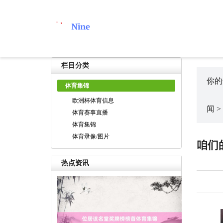
栏目分类
你的
体育集锦
欧洲杯体育信息
闻
>
体育赛事直播
体育集锦
体育录像/图片
咱们
热点资讯