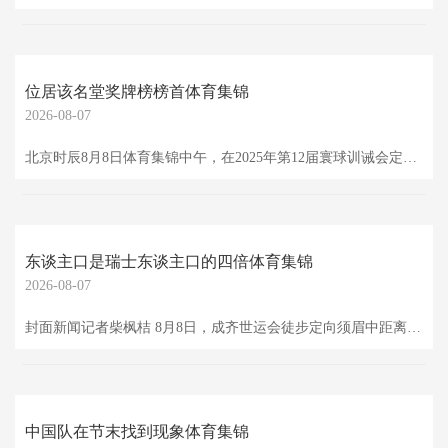
位居该名堂奖牌榜榜首体育集锦
2026-08-07
北京时辰8月8日体育集锦中午，在2025年第12届寰球训诫会定向男人中距离决赛中，瑞士队选手里卡尔多·兰坎以45分22秒的收获完赛，夺得了本届世运会的首枚金牌。过往六届世运会中，瑞士队夺取了26枚定向名堂金牌中的10枚，位居该名堂奖牌榜榜首。意大利队的弗朗西斯科·马里亚尼以2分21秒之差得到亚军，加拿大队的贾维斯·韦斯特加德摘得铜牌。两名中国选手唐建达和刘晓明分散位列第18和第23位。 8月8日，中国选手唐建达（前）在比赛中。 8月8日，中国选手刘晓明到达尽头。
东谈主口是瑞士东谈主口的四倍体育集锦
2026-08-07
封面新闻记者柴枫桔 8月8日，成齐世运会徒步定向须眉中距离比赛在成齐东部新区高塔村举行。比赛中，瑞士选手里卡尔多·兰坎夺冠，获取本届世运会首枚金牌。 授奖仪式。封面新闻记者 柴枫桔 摄 在采访中，里卡尔多·兰坎点赞世运会比赛赛场，“这里的赛场治安很棒，繁密开通员在村子里比赛简直荒诞的体验，开通员们走在沿路，为了一个换取的野心加油！” 提到成齐，里卡尔多·兰坎提到，成齐是一座超大城市，东谈主口是瑞士东谈主口的四倍，很难念念象这样多东谈主琢磨在一个城市会是如何的，大要体验到，嗅觉很酷，这里的生存，
中国队在节末找到现象体育集锦