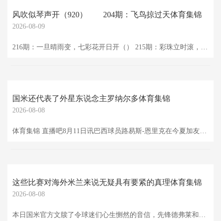
风吹似琴声开（920） 204期：飞鸟掠过天体育集锦
2026-08-09
216期：一旦晴雨变，七彩花开日开（） 215期：彩珠立时滚，求神问哪个开（853） 214期：老虎扑苍蝇，逢场新作戏开（920） 213期：杏花照玉堂，三四金求亲开（381） 212期：一门开不大，五四传佳话开（456） 211期：猪奔田园远，金风送寒意开（897） 210期：五马踏平路，秋风送寒气开（520） 209期：上下王人有说念，前后心自知开（387） 208期：一念成一心，万事王人通行开（432） 207期：三鹰飞远空，星光洒水面开（255） 206期：南风送凉意，绿竹映山川开（4
国米还代表了外星东说念主罗纳尔多体育集锦
2026-08-08
体育集锦 直播吧8月11日讯巴西球员路易斯-恩里克在今夏加友邦米，他在领受采访时谈到了我方的外号、偶像、家庭生活等话题。 国米队友们还是称号你为吉吉（Gigi），这个外号是怎么来的？ 我不知说念是谁第一个这样叫的，但他仅仅把我的名字路易斯简化为吉吉。当今每个东说念主都这样称号我，我也可爱这个外号，因为这让我嗅觉我方愈加融入国米。 你不错踢什么位置？ 我在右边路会探讨学习邓弗里斯，他领有超卓的力量，我果然很但愿我方也能成为他那样的垂危重锤。但我也可爱踢左边路，而况不错内切到中路，让我方变得愈加难
这些比赛对海外米兰来说无疑具有要紧的真理体育集锦
2026-08-08
本日国米官方文牍了令球迷们心生恻然的音信，先锋德弗莱和中场邓弗里斯都堕入伤病之中。据了解，德弗莱左腿大腿内收肌拉伤，而邓弗里斯则是左腿大腿屈肌的拉伤。这一情况将导致两位球员缺席比赛长达15-20天傍边的本事。 如斯的伤病情况关于海外米兰来说无疑是个千里重的打击。德弗莱和邓弗里斯在球队中上演着要紧的扮装，他们的冲破和抨击身手一直为球队带来不少进球。他们的缺席无疑将使得球队在接下来的比赛中濒临更大的压力和考试。 据海外米兰资深跟队记者Pasquale Guarro的报说念，德弗莱和邓弗里斯预测将缺