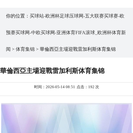
你的位置：
买球站-欧洲杯足球压球网-五大联赛买球赛-欧
预赛买球网-中欧买球网-亚洲体育FIFA滚球_欧洲杯体育新
闻
>
体育集锦
> 華倫西亞主場迎戰雷加利斯体育集锦
華倫西亞主場迎戰雷加利斯体育集锦
时间：2026-05-14 08:51
点击：192 次