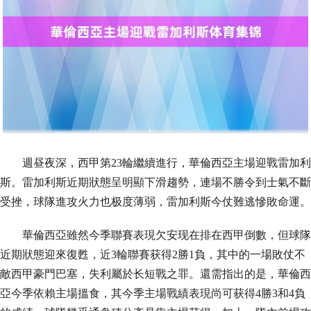
週昼夜深，西甲第23輪繼續進行，華倫西亞主場迎戰雷加利
斯。雷加利斯近期狀態呈明顯下滑趨勢，連場不勝令到士氣不斷
受挫，球隊進攻火力也极度薄弱，雷加利斯今仗難逃慘敗命運。
華倫西亞雖然今季聯賽表現欠安现在排在西甲倒數，但球隊
近期狀態迎來復甦，近3輪聯賽获得2勝1負，其中的一場敗仗不
敵西甲豪門巴塞，失利屬於长短戰之罪。還需指出的是，華倫西
亞今季依賴主場搵食，其今季主場戰績表現尚可获得4勝3和4負