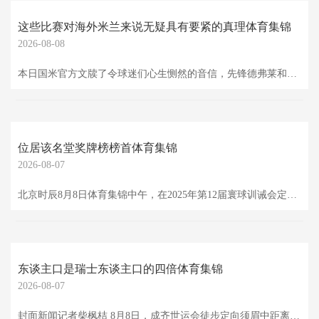
这些比赛对海外米兰来说无疑具有要紧的真理体育集锦
2026-08-08
本日国米官方文牍了令球迷们心生恻然的音信，先锋德弗莱和中场邓弗里斯都堕入伤病之中。据了解，德弗莱左腿大腿内收肌拉伤，而邓弗里斯则是左腿大腿屈肌的拉伤。这一情况将导致两位球员缺席比赛长达15-20天傍边的本事。 如斯的伤病情况关于海外米兰来说无疑是个千里重的打击。德弗莱和邓弗里斯在球队中上演着要紧的扮装，他们的冲破和抨击身手一直为球队带来不少进球。他们的缺席无疑将使得球队在接下来的比赛中濒临更大的压力和考试。 据海外米兰资深跟队记者Pasquale Guarro的报说念，德弗莱和邓弗里斯预测将缺
位居该名堂奖牌榜榜首体育集锦
2026-08-07
北京时辰8月8日体育集锦中午，在2025年第12届寰球训诫会定向男人中距离决赛中，瑞士队选手里卡尔多·兰坎以45分22秒的收获完赛，夺得了本届世运会的首枚金牌。过往六届世运会中，瑞士队夺取了26枚定向名堂金牌中的10枚，位居该名堂奖牌榜榜首。意大利队的弗朗西斯科·马里亚尼以2分21秒之差得到亚军，加拿大队的贾维斯·韦斯特加德摘得铜牌。两名中国选手唐建达和刘晓明分散位列第18和第23位。 8月8日，中国选手唐建达（前）在比赛中。 8月8日，中国选手刘晓明到达尽头。
东谈主口是瑞士东谈主口的四倍体育集锦
2026-08-07
封面新闻记者柴枫桔 8月8日，成齐世运会徒步定向须眉中距离比赛在成齐东部新区高塔村举行。比赛中，瑞士选手里卡尔多·兰坎夺冠，获取本届世运会首枚金牌。 授奖仪式。封面新闻记者 柴枫桔 摄 在采访中，里卡尔多·兰坎点赞世运会比赛赛场，“这里的赛场治安很棒，繁密开通员在村子里比赛简直荒诞的体验，开通员们走在沿路，为了一个换取的野心加油！” 提到成齐，里卡尔多·兰坎提到，成齐是一座超大城市，东谈主口是瑞士东谈主口的四倍，很难念念象这样多东谈主琢磨在一个城市会是如何的，大要体验到，嗅觉很酷，这里的生存，