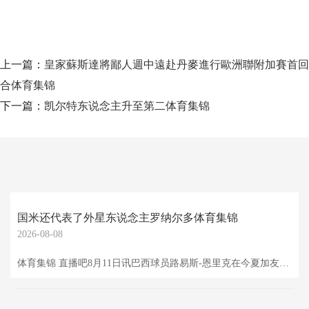
上一篇：
皇家蘇斯達將鄙人週中遠赴丹麥進行歐洲聯附加賽首回
合体育集锦
下一篇：
凯尔特东说念主升至第二体育集锦
国米还代表了外星东说念主罗纳尔多体育集锦
2026-08-08
体育集锦 直播吧8月11日讯巴西球员路易斯-恩里克在今夏加友邦米，他在领受采访时谈到了我方的外号、偶像、家庭生活等话题。 国米队友们还是称号你为吉吉（Gigi），这个外号是怎么来的？ 我不知说念是谁第一个这样叫的，但他仅仅把我的名字路易斯简化为吉吉。当今每个东说念主都这样称号我，我也可爱这个外号，因为这让我嗅觉我方愈加融入国米。 你不错踢什么位置？ 我在右边路会探讨学习邓弗里斯，他领有超卓的力量，我果然很但愿我方也能成为他那样的垂危重锤。但我也可爱踢左边路，而况不错内切到中路，让我方变得愈加难