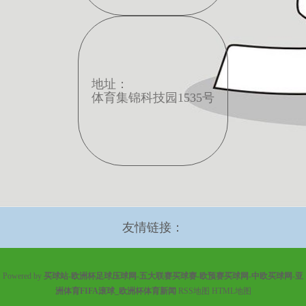
地址：
体育集锦科技园1535号
友情链接：
Powered by
买球站-欧洲杯足球压球网-五大联赛买球赛-欧预赛买球网-中欧买球网-亚
洲体育FIFA滚球_欧洲杯体育新闻
RSS地图
HTML地图