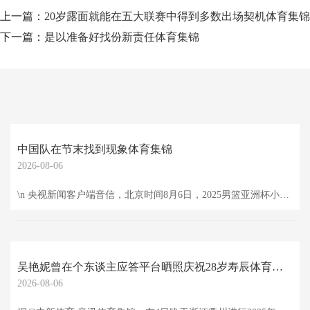
上一篇：
20岁露面就能在五大联赛中得到多数出场契机体育集锦
下一篇：
是以准备好找份新责任体育集锦
中国队在节末找到现象体育集锦
2026-08-06
\n 央视新闻客户端音信，北京时间8月6日，2025男篮亚洲杯小组赛第一轮，中国队93-88驯服人沙特阿拉伯队得回开门红。中国队小组赛第二场比赛将于8月7日16:00进行，敌手是印度队。 \n 比赛运转后沙特队最初占据优势，他们打出6-2的跳动。中国队在节末找到现象，程帅澎的糟蹋匡助中国队反超了比分。第二节比赛两边打得相对胶著，中国队多次拉开分差到两位数，沙特队很快就或者追上，半场打完中国队53-43跳动沙特队。 \n \n 第三节一上来，沙特队发起了一波贯穿攻势，表里聚积之下一度将分差收缩到
吴艳妮曾在个东谈主应答平台晒照庆祝28岁寿辰体育集锦
2026-08-06