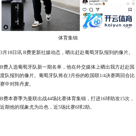
体育集锦
3月18日讯 B费更新社媒动态，晒出赶赴葡萄牙队报到的像片。
B费入选葡萄牙队新一期名单，他在外交媒体上晒出我方赶赴国
度队报到的像片。葡萄牙队将在3月份的欧国联1/4决赛两回合比
赛中对阵丹麦。
B费本赛季为曼联出战44场比赛体育集锦，打进16球助攻15次，
近期他的现象尤为出色，近5场比赛6球2助。