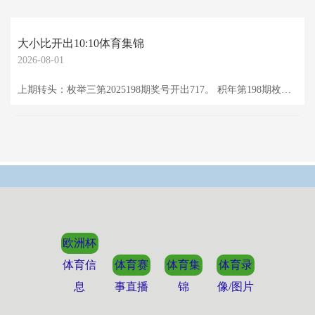
大小比开出10:10体育集锦
2026-08-01
上期转头：枚举三第2025198期奖号开出717。 积年第198期枚举三同时奖号开出：749、165、282、068、351、466、668、112、553、893、313、289、754、893、257、612、185、037、079、550、717。 积年第199期枚举三同时奖号开出：794、029、449、481、372、988、004、849、661、251、867、510、330、442、476、708、483、332、723、558。 从2004年于今枚举三已开出7322期奖号了，
欧洲杯
体育信
体育赛
体育集
体育录
息
事直播
锦
像/图片