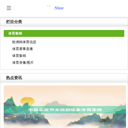
栏目分类
体育集锦
欧洲杯体育信息
体育赛事直播
体育集锦
体育录像/图片
热点资讯