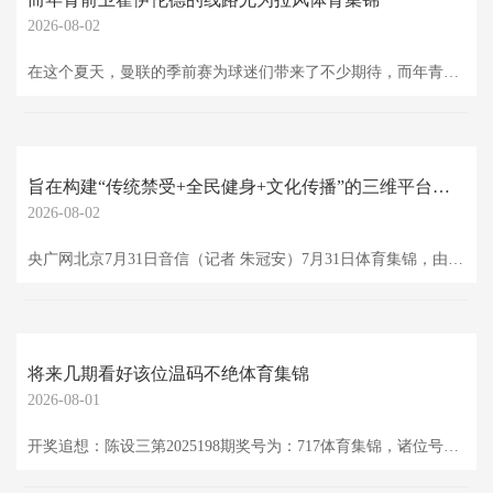
2026-08-02
在这个夏天，曼联的季前赛为球迷们带来了不少期待，而年青前卫霍伊伦德的线路尤为拉风。在对阵伯恩茅斯的一场比赛中体育集锦，这位丹麦国脚不仅打入一球，还险些完成梅开二度，他的自信与斗志让东谈主盖头换面。赛后，霍伊伦德主动接管媒体采访，直言：“我仍是准备好了，不管濒临如何的竞争，我齐会负重致远。”这番话不仅展现了他的决心，也谈出了曼联重建经由中一个不行淡薄的履行：年青球员的成长需要时刻，更需要守旧。 霍伊伦德：从资质少年到曼联明天的但愿 自2023年加盟曼联以来，霍伊伦德的线路可谓中规中矩。95场比赛
旨在构建“传统禁受+全民健身+文化传播”的三维平台体育集锦
2026-08-02
央广网北京7月31日音信（记者 朱冠安）7月31日体育集锦，由北京市西城区牛街街谈与西城区技击领略协会联接主理，北京市武协通背拳专科委员会、北京市武协民族技击专科委员会协办的2025年“韵动牛街”通背拳探求展示大赛举行。 大赛现场（央广网发 西城区融媒体中心供图） 行动牛街街谈“民族体育领略嘉年华”的中枢赛事，本次大赛以国度级非物资文化遗产通背拳为载体，通过翻新性的全球体育赛事，活泼展现传统文化在现代街区的郁勃活力，是街谈深刻“和合牛街”建树、铸牢中华英才共同体意志的翻新实行。 本次大赛诱骗来
将来几期看好该位温码不绝体育集锦
2026-08-01
开奖追想：陈设三第2025198期奖号为：717体育集锦，诸位号码遗漏值区分为15、2、14，遗漏总值为31。 上期第一位开出奖号：7,阻隔15期出现，走势为温码，最近10期该位热码认知至极低迷，本期符合温雅该位热码徐徐回补，参考号码2。 上期第二位奖号为：1,阻隔2期之后开出，认知相对热，前10期该位温码开出鄙俚，共出现了5次，将来几期看好该位温码不绝，温雅号码5。 上期第三位出现：7,阻隔14期再次出现，遗漏不太大，10期内温码出现频次至极低，近期看好该位温码徐徐回暖，看好6开出。 老梁体