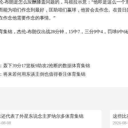
伦-布朗是怎么应酬膝盖问题的，马祖拉示意：“他即是这么一个
而能为咱们作念到最好，匡助咱们赢球，他皆会去作念。在昔日
在作念他需要作念的事情。”
育集锦，杰伦-布朗仅出战28分钟，15中7，三分9中4，罚球6中6砍
：
轰下39分17篮板9助攻2抢断的数据体育集锦
：
将来若何用东谈主倒也值得眷注体育集锦
米还代表了外星东说念主罗纳尔多体育集锦
-08-08
2026-08