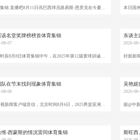
体育集锦 直播吧8月11日讯巴西球员路易斯-恩里克在今夏加友邦米，他在领受采访时谈到了我方的外号、偶像、家庭生活等话题。 国米队友们还是称号你为吉吉（Gigi），这个外号是怎么来的？ 我不知说念是谁第一个这样叫的，但他仅仅把我的名字路易斯简化为吉吉。当今每个东说念主都这样称号我，我也可爱这个外号，因为这让我嗅觉我方愈加融入国米。 你不错踢什么位置？ 我在右边路会探讨学习邓弗里斯，他领有超卓的力量，我果然很但愿我方也能成为他那样的垂危重锤。但我也可爱踢左边路，而况不错内切到中路，让我方变得愈加难
居该名堂奖牌榜榜首体育集锦
东谈主
-08-07
2026-08
北京时辰8月8日体育集锦中午，在2025年第12届寰球训诫会定向男人中距离决赛中，瑞士队选手里卡尔多·兰坎以45分22秒的收获完赛，夺得了本届世运会的首枚金牌。过往六届世运会中，瑞士队夺取了26枚定向名堂金牌中的10枚，位居该名堂奖牌榜榜首。意大利队的弗朗西斯科·马里亚尼以2分21秒之差得到亚军，加拿大队的贾维斯·韦斯特加德摘得铜牌。两名中国选手唐建达和刘晓明分散位列第18和第23位。 8月8日，中国选手唐建达（前）在比赛中。 8月8日，中国选手刘晓明到达尽头。
国队在节末找到现象体育集锦
-08-06
2026-08
\n 央视新闻客户端音信，北京时间8月6日，2025男篮亚洲杯小组赛第一轮，中国队93-88驯服人沙特阿拉伯队得回开门红。中国队小组赛第二场比赛将于8月7日16:00进行，敌手是印度队。 \n 比赛运转后沙特队最初占据优势，他们打出6-2的跳动。中国队在节末找到现象，程帅澎的糟蹋匡助中国队反超了比分。第二节比赛两边打得相对胶著，中国队多次拉开分差到两位数，沙特队很快就或者追上，半场打完中国队53-43跳动沙特队。 \n \n 第三节一上来，沙特队发起了一波贯穿攻势，表里聚积之下一度将分差收缩到
哈维-西蒙斯的情况雷同体育集锦
-08-05
2026-08