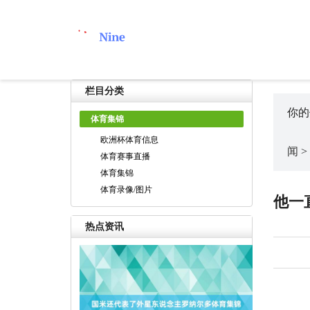
栏目分类
你的
体育集锦
欧洲杯体育信息
闻
>
体育赛事直播
体育集锦
体育录像/图片
他一
热点资讯