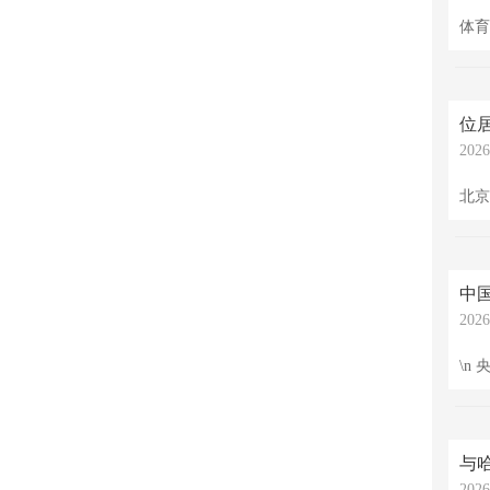
位
2026
中
2026
与
2026