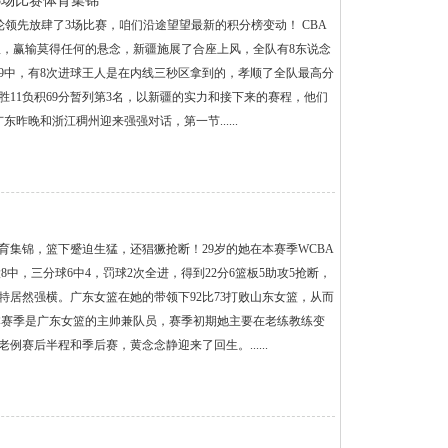
3场比赛体育集锦
1轮领先放肆了3场比赛，咱们沿途望望最新的积分榜变动！ CBA
队，赢输莫得任何的悬念，新疆施展了合座上风，全队有8东说念
投9中，有8次进球王人是在内线三秒区拿到的，孝顺了全队最高分
9胜11负积69分暂列第3名，以新疆的实力和接下来的赛程，他们
昨晚和浙江稠州迎来强强对话，第一节......
育集锦，篮下蹙迫生猛，还猖獗抢断！29岁的她在本赛季WCBA
8中，三分球6中4，罚球2次全进，得到22分6篮板5助攻5抢断，
特居然强横。广东女篮在她的带领下92比73打败山东女篮，从而
在本赛季是广东女篮的主帅兼队员，赛季初期她主要在老练教练变
赛后半程和季后赛，黄念念静迎来了回生。......