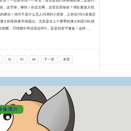
官宣了一位新球员——库克！这但是他们休赛期的第二笔签约，
锦，这节律，够快！你念念啊，这背后意味啥？球队要放大招
小的家伙！他可不是什么无人问津的小变装，之前在NBA发展定
和澳大利亚联赛齐闯荡过。尤其是在上个赛季的澳大利亚NBL联
7次抢断，罚球掷中率还高达90%，妥妥的攻守兼备！这样......
42
43
44
下一页
末页
录像/图片