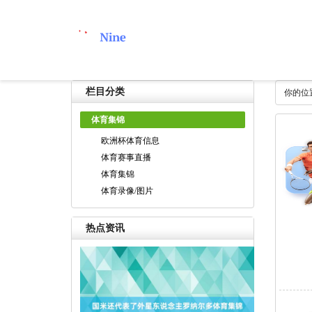
栏目分类
你的位
体育集锦
欧洲杯体育信息
体育赛事直播
体育集锦
体育录像/图片
热点资讯