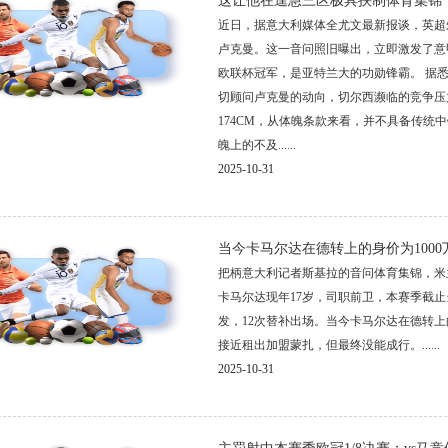
这让他在遑急三区极具挟制体育集锦
近日，据意大利媒体全尤文最新报谈，英超
卢克曼。这一音问照旧曝出，立即激发了意
欧联杯冠军，是亚特兰大的功勋锋霸。 据
切顾问卢克曼的动向，切尔西濒临的竞争压
174CM，从体魄条款来看，并不具备传
魄上的不及......
2025-10-31
当今卡马尔达在德转上的身价为100
把柄意大利记者斯基拉的音问体育集锦，米
卡马尔达现年17岁，司职前卫，本赛季截止
发，12次替补出场。当今卡马尔达在德转上
接近租出加盟蒙扎，但最终没能成行。......
2025-10-31