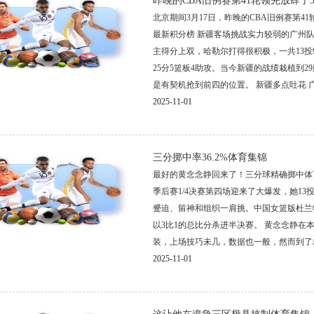
昨晚的CBA旧例赛第41轮领先放肆了
北京期间3月17日，昨晚的CBA旧例赛第4
最新积分榜 新疆客场挑战实力较弱的广州
主得分上双，哈勒尔打得很积极，一共13
25分5篮板4助攻。当今新疆的战绩栽植到2
是有契机抢到前四的位置。 新疆多点吐花 广东
2025-11-01
三分掷中率36.2%体育集锦
最好的黄念念静回来了！三分球精确掷中体
季后赛1/4决赛第四场迎来了大爆发，她13投
蹙迫、留神和组织一肩挑。中国女篮版杜兰
以3比1的总比分杀进半决赛。 黄念念静
装，上场技巧未几，数据也一般，然而到了老例
2025-11-01