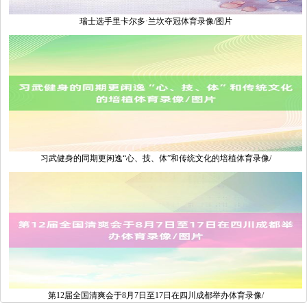
瑞士选手里卡尔多·兰坎夺冠体育录像/图片
习武健身的同期更闲逸“心、技、体”和传统文化的培植体育录像/
第12届全国清爽会于8月7日至17日在四川成都举办体育录像/