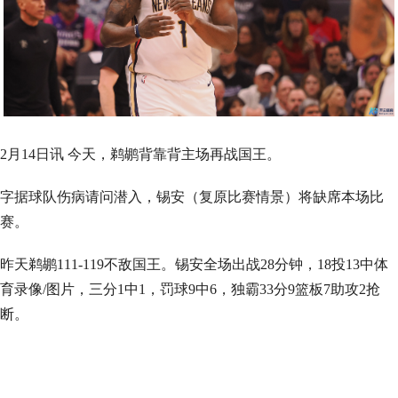
2月14日讯 今天，鹈鹕背靠背主场再战国王。
字据球队伤病请问潜入，锡安（复原比赛情景）将缺席本场比
赛。
昨天鹈鹕111-119不敌国王。锡安全场出战28分钟，18投13中体
育录像/图片，三分1中1，罚球9中6，独霸33分9篮板7助攻2抢
断。