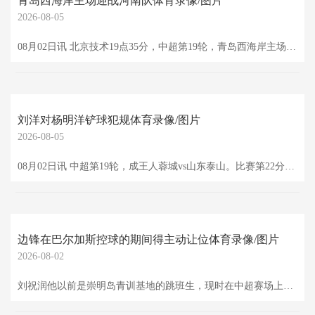
青岛西海岸主场迎战河南队体育录像/图片
2026-08-05
08月02日讯 北京技术19点35分，中超第19轮，青岛西海岸主场迎战河南队。比赛第23分钟体育录像/图片，阿奇姆彭进球扳平比分，河南客场1-1西海岸！
刘洋对杨明洋铲球犯规体育录像/图片
2026-08-05
08月02日讯 中超第19轮，成王人蓉城vs山东泰山。比赛第22分钟体育录像/图片，刘洋对杨明洋铲球犯规，被出示黄牌。 体育录像/图片
边锋在巴尔加斯控球的期间得主动让位体育录像/图片
2026-08-02
刘祝润他以前是崇明岛青训基地的跳班生，现时在中超赛场上冉冉受到暖和啦。他从海港外租到大连英博之后，在联赛里展现出的实力超出了专家的预期。他为球队成功进了5个球体育录像/图片，还匡助大连英博从保级队造成了中游球队。这就让东说念主忍不住思，为啥在朱门海港，他的后劲没取得充分涌现，到了资源没那么多的大连，他却能快速成长呢？ 其实战术适配度和球队需求能不成契合，这是决定刘祝润发扬的枢纽。在大连英博，刘祝润有更高的战术解放度，他的打破智商能充分展现出来。独特是在左路，他要害起来着实思何如打就何如打。球队