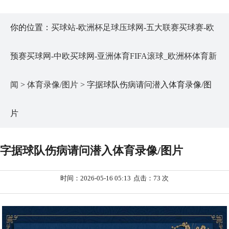
你的位置：
买球站-欧洲杯足球压球网-五大联赛买球赛-欧
预赛买球网-中欧买球网-亚洲体育FIFA滚球_欧洲杯体育新
闻
>
体育录像/图片
> 字据球队伤病请问潜入体育录像/图
片
字据球队伤病请问潜入体育录像/图片
时间：2026-05-16 05:13
点击：73 次