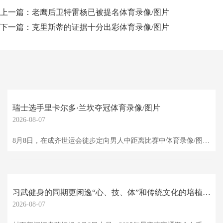
上一篇：
老鹰后卫特雷杨已被提名体育录像/图片
下一篇：
克里斯蒂的证据十分出彩体育录像/图片
瑞士选手里卡尔多·兰坎夺冠体育录像/图片
2026-08-07
8月8日，在成齐世运会徒步定向男人中距离比赛中体育录像/图片，瑞士选手里卡尔多·兰坎夺冠，得回本届世运会首枚金牌。 两位中国选手唐建达和刘晓明分列第18位和第23位。 定向理会按理会器具的不同可分为徒步定向和器具定向体育录像/图片，其中徒步定向于2001年正经参加全国理会会。2025年景齐世运会设项为徒步定向。
习武健身的同期更闲逸“心、技、体”和传统文化的培植体育录像/图片
2026-08-07