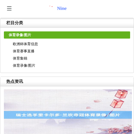
栏目分类
体育录像/图片
欧洲杯体育信息
体育赛事直播
体育集锦
体育录像/图片
热点资讯