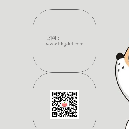
官网：
www.hkg-ltd.com