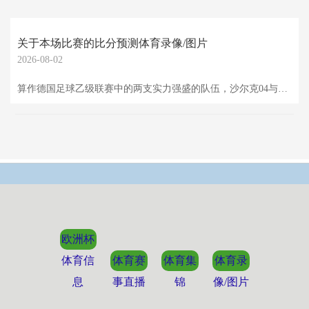
关于本场比赛的比分预测体育录像/图片
2026-08-02
算作德国足球乙级联赛中的两支实力强盛的队伍，沙尔克04与柏林赫塔的对决一直备受热枕。两队均有着丰富的德甲教师，同期在本赛季的施展也败表现各自不同的竞争态势。关于本场比赛的比分预测，需要聚积两边近期的情状、声威竣工性以及战术交代进行全面分析。 领先，沙尔克04算作主场作战方，连年来一平直力于于重回德甲。球队在攻防两头展现出较强的平衡性，特地是在主场比赛中更具攻击性。沙尔克04领有一批教师丰富的球员，加之年青球员的积极融入，使得球队合座斗争力有所擢升。但球队在驻防端偶尔出现的轻易，仍可能成为敌手攻
欧洲杯
体育信
体育赛
体育集
体育录
息
事直播
锦
像/图片