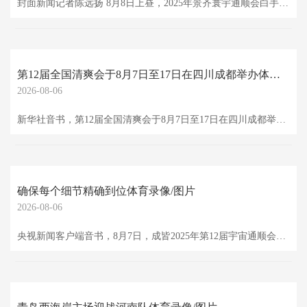
封面新闻记者陈远扬 8月8日上昼，2025年景齐寰宇通顺会白手谈技俩比赛在简阳文学中心体育馆闲逸拉开帷幕。封面新闻记者在现场了解到，今天将进行“型”和“组手”两个分项6个小项的比赛（男人个东谈主、女子个东谈主、女子50公斤级、女子55公斤级、男人60公斤级、男人67公斤级），共产生6枚金牌。 据悉，白手谈通顺发源于中国，发展于日本，是交融了中国传统拳法政策，逐渐变成齐全格斗体系的一种通顺技俩。白手谈是“正人之谈”，习武健身的同期更闲逸“心、技、体”和传统文化的培植。 白手谈比赛现场。（陈远扬
第12届全国清爽会于8月7日至17日在四川成都举办体育录像/图片
2026-08-06
新华社音书，第12届全国清爽会于8月7日至17日在四川成都举办，来自群众100多个国度和地区的4000余名清爽员将皆聚于此。与历届比拟，这届世运会有哪些看点？“新华视点”记者带你提前看。 \n 赛事亮点：传统新潮结伙 \n 1981年，首届世运会在好意思国举办，而后每四年举办一次。本年，第12届世运会来到中国成都。 \n 据先容，成都世运会共设34个大项、60个分项、256个小项，以非奥运会状貌为主。“本年的赛事状貌呈现新老结伙等性格，不雅众将直不雅感受体育文化的传承与演进。”成都世运会执委会
确保每个细节精确到位体育录像/图片
2026-08-06
央视新闻客户端音书，8月7日，成皆2025年第12届宇宙通顺会就将开幕。8月5日晚，导演组进行了开幕式前临了一次全历程联接彩排。 \n \n 成皆世运会开幕式场面“天府之檐”灯火通后，全历程联排对包括通顺员入场、文艺扮演等在内的各个步调进行了全因素、高强度熟识，确保每个细节精确到位。 \n \n 在5日晚的临了一次联排中，多名行将在开幕式上担任执旗头的奥运冠军已整个抵已矣皆，并全程参与了当晚的要害排演。同期，导演组针对灯光、音效、转场衔尾等捏续优化转化。 \n 跟着临了一次全历程联排凯旋完成，