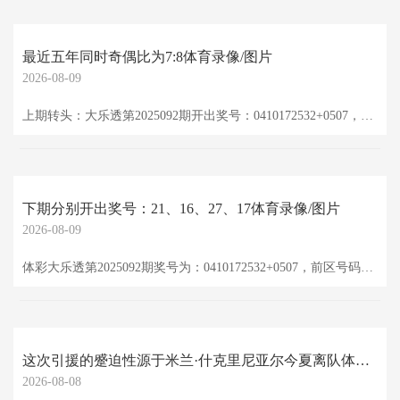
最近五年同时奇偶比为7:8体育录像/图片
2026-08-09
上期转头：大乐透第2025092期开出奖号：0410172532+0507，前区包含5个余数：0、2、4、5、7，后区开出全奇、一大一小组合。 历史上大乐透第093期开出18次奖号，本期第2025093开奖： 在大乐透第093期积年同时奖号中，前区前三位余数出号频次别离为：余数6出现13个，余数7出现9个，余数4出现7个，余数1出现6个，余数5出现5个，余数8出现4个，余数0、2出现3个，余数3、9出现2个。其中余数数字三类型豹子、组三、组六次数比为0：3：15，本年同时前三位余数类型参考组六
下期分别开出奖号：21、16、27、17体育录像/图片
2026-08-09
体彩大乐透第2025092期奖号为：0410172532+0507，前区号码奇偶比为2:3，大小比为2:3体育录像/图片，和值为88，012路比为0:3:2，后区号码奇偶比为2:0，大小比为1:1。 第一位分析：上期该位开出奖号04，遗漏9期的温码回补，最近5次该位遗漏9期的温码分别为：08、06、09、01、04，前4次下期奖号分别遗漏：1期-4期-7期-9期，下期分别开出奖号：12、03、01、04，本期该位提防号码01、04、06，胆码看好偶数号码04。 第二位分析：上期该位开出奖号10
这次引援的蹙迫性源于米兰·什克里尼亚尔今夏离队体育录像/图片
2026-08-08