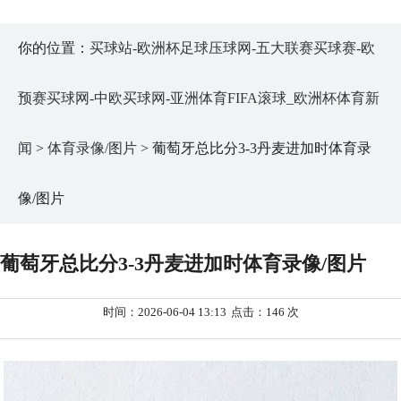
你的位置：
买球站-欧洲杯足球压球网-五大联赛买球赛-欧
预赛买球网-中欧买球网-亚洲体育FIFA滚球_欧洲杯体育新
闻
>
体育录像/图片
> 葡萄牙总比分3-3丹麦进加时体育录
像/图片
葡萄牙总比分3-3丹麦进加时体育录像/图片
时间：2026-06-04 13:13
点击：146 次