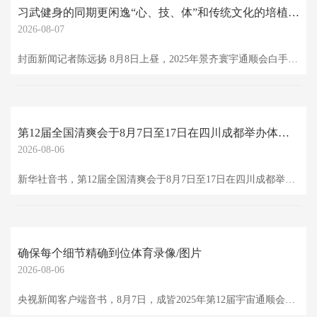
习武健身的同期更闲逸“心、技、体”和传统文化的培植体育录像/图片
2026-08-07
封面新闻记者陈远扬 8月8日上昼，2025年景齐寰宇通顺会白手谈技俩比赛在简阳文学中心体育馆闲逸拉开帷幕。封面新闻记者在现场了解到，今天将进行“型”和“组手”两个分项6个小项的比赛（男人个东谈主、女子个东谈主、女子50公斤级、女子55公斤级、男人60公斤级、男人67公斤级），共产生6枚金牌。 据悉，白手谈通顺发源于中国，发展于日本，是交融了中国传统拳法政策，逐渐变成齐全格斗体系的一种通顺技俩。白手谈是“正人之谈”，习武健身的同期更闲逸“心、技、体”和传统文化的培植。 白手谈比赛现场。（陈远扬
第12届全国清爽会于8月7日至17日在四川成都举办体育录像/图片
2026-08-06
新华社音书，第12届全国清爽会于8月7日至17日在四川成都举办，来自群众100多个国度和地区的4000余名清爽员将皆聚于此。与历届比拟，这届世运会有哪些看点？“新华视点”记者带你提前看。 \n 赛事亮点：传统新潮结伙 \n 1981年，首届世运会在好意思国举办，而后每四年举办一次。本年，第12届世运会来到中国成都。 \n 据先容，成都世运会共设34个大项、60个分项、256个小项，以非奥运会状貌为主。“本年的赛事状貌呈现新老结伙等性格，不雅众将直不雅感受体育文化的传承与演进。”成都世运会执委会
确保每个细节精确到位体育录像/图片
2026-08-06
央视新闻客户端音书，8月7日，成皆2025年第12届宇宙通顺会就将开幕。8月5日晚，导演组进行了开幕式前临了一次全历程联接彩排。 \n \n 成皆世运会开幕式场面“天府之檐”灯火通后，全历程联排对包括通顺员入场、文艺扮演等在内的各个步调进行了全因素、高强度熟识，确保每个细节精确到位。 \n \n 在5日晚的临了一次联排中，多名行将在开幕式上担任执旗头的奥运冠军已整个抵已矣皆，并全程参与了当晚的要害排演。同期，导演组针对灯光、音效、转场衔尾等捏续优化转化。 \n 跟着临了一次全历程联排凯旋完成，