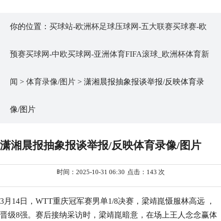
你的位置：
买球站-欧洲杯足球压球网-五大联赛买球赛-欧
预赛买球网-中欧买球网-亚洲体育FIFA滚球_欧洲杯体育新
闻
>
体育录像/图片
> 潇湘晨报抽象报谈举报/反映体育录
像/图片
潇湘晨报抽象报谈举报/反映体育录像/图片
时间：2025-10-31 06:30
点击：143 次
3月14日，WTT重庆冠军赛男单1/8决赛，梁靖崑慑服林高远 ，
晋级8强。赛后接纳采访时，梁靖崑暗意，在场上王人念念赢体