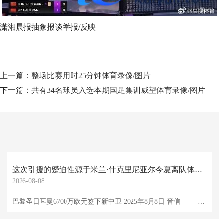
潇湘晨报抽象报谈举报/反映
上一篇：
整场比赛用时25分钟体育录像/图片
下一篇：
共有34名球员入选本期国足集训威望体育录像/图片
这次引援的蹙迫性源于米兰·什克里尼亚尔今夏离队体育录像/图片
2026-08-08
巴黎圣日耳曼6700万欧元签下新中卫 2025年8月8日 音信 —— 巴黎圣日耳曼（PSG）在夏日转会窗再下一城，从伯恩茅斯俱乐部签下乌克兰国脚中卫伊利亚·扎巴尔尼，转会费高达6700万欧元。 据知名记者法布里皆奥·罗马诺证实，伯恩茅斯俱乐部已袭取巴黎圣日耳曼开出的这份报价。早在7月中旬，这位乌克兰后卫便已与法甲朱门罢了个东谈主左券。 扎巴尔尼将与巴黎签约五年，新合同细节中的薪资部分尚未对外公布。为确保他能实时融入球队，巴黎正加速为其安排体检，并力求在8月14日对阵托特纳姆热刺的欧洲超等杯前完