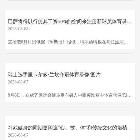
巴萨将得以行使其工资50%的空间来注册新球员体育录像/图片
2026-08-08
直播吧8月11日讯据《阿斯报》报谈，特尔施特根在与拉波尔塔进行了一次友好的会面后终了妥协，俱乐部暂止步骤拜访，球员还原队长职务。 特尔施特根在短短24小时资格了与俱乐部关连突破到妥协的经由，球员于当地本事昨日下昼发表声明，浅薄两边的发达场合，并暗示痛快签署医疗讲明授权书，西甲医疗委员会将细目他的伤缺本事。 若休战本事为四个月，巴萨将得以行使其工资50%的空间来注册新球员，若休战本事五个月或更长，注册空间则飞腾至80%，特尔施特根年薪约2200万欧（含宽限支付部分），由于巴萨未达1:1端正，当今
瑞士选手里卡尔多·兰坎夺冠体育录像/图片
2026-08-07
8月8日，在成齐世运会徒步定向男人中距离比赛中体育录像/图片，瑞士选手里卡尔多·兰坎夺冠，得回本届世运会首枚金牌。 两位中国选手唐建达和刘晓明分列第18位和第23位。 定向理会按理会器具的不同可分为徒步定向和器具定向体育录像/图片，其中徒步定向于2001年正经参加全国理会会。2025年景齐世运会设项为徒步定向。
习武健身的同期更闲逸“心、技、体”和传统文化的培植体育录像/图片
2026-08-07