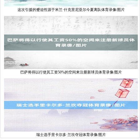
这次引援的蹙迫性源于米兰·什克里尼亚尔今夏离队体育录像/图片
巴萨将得以行使其工资50%的空间来注册新球员体育录像/图片
瑞士选手里卡尔多·兰坎夺冠体育录像/图片