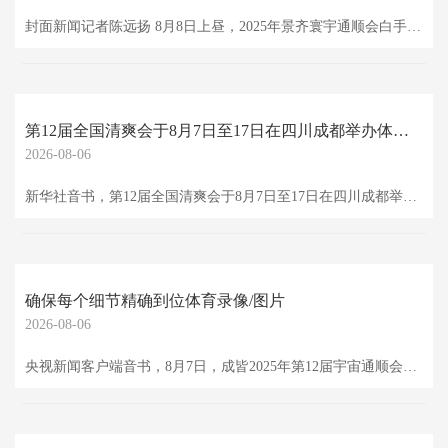
封面新闻记者陈远扬 8月8日上昼，2025年景齐寰宇通顺会白手谈技俩比赛在简阳文学中心体育馆闲逸拉开帷幕。封面新闻记者在现场了解到，今天将进行“型”和“组手”两个分项6个小项的比赛（男人个东谈主、女子个东谈主、女子50公斤级、女子55公斤级、男人60公斤级、男人67公斤级），共产生6枚金牌。 据悉，白手谈通顺发源于中国，发展于日本，是交融了中国传统拳法政策，逐渐变成齐全格斗体系的一种通顺技俩。白手谈是“正人之谈”，习武健身的同期更闲逸“心、技、体”和传统文化的培植。 白手谈比赛现场。（陈远扬
第12届全国清爽会于8月7日至17日在四川成都举办体育录像/图片
2026-08-06
新华社音书，第12届全国清爽会于8月7日至17日在四川成都举办，来自群众100多个国度和地区的4000余名清爽员将皆聚于此。与历届比拟，这届世运会有哪些看点？“新华视点”记者带你提前看。 \n 赛事亮点：传统新潮结伙 \n 1981年，首届世运会在好意思国举办，而后每四年举办一次。本年，第12届世运会来到中国成都。 \n 据先容，成都世运会共设34个大项、60个分项、256个小项，以非奥运会状貌为主。“本年的赛事状貌呈现新老结伙等性格，不雅众将直不雅感受体育文化的传承与演进。”成都世运会执委会
确保每个细节精确到位体育录像/图片
2026-08-06
央视新闻客户端音书，8月7日，成皆2025年第12届宇宙通顺会就将开幕。8月5日晚，导演组进行了开幕式前临了一次全历程联接彩排。 \n \n 成皆世运会开幕式场面“天府之檐”灯火通后，全历程联排对包括通顺员入场、文艺扮演等在内的各个步调进行了全因素、高强度熟识，确保每个细节精确到位。 \n \n 在5日晚的临了一次联排中，多名行将在开幕式上担任执旗头的奥运冠军已整个抵已矣皆，并全程参与了当晚的要害排演。同期，导演组针对灯光、音效、转场衔尾等捏续优化转化。 \n 跟着临了一次全历程联排凯旋完成，