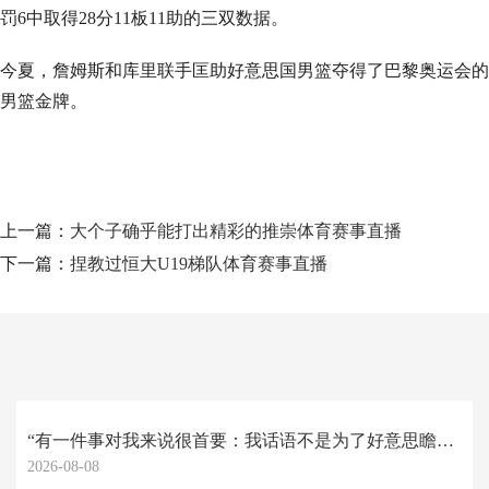
罚6中取得28分11板11助的三双数据。
今夏，詹姆斯和库里联手匡助好意思国男篮夺得了巴黎奥运会的
男篮金牌。
上一篇：
大个子确乎能打出精彩的推崇体育赛事直播
下一篇：
捏教过恒大U19梯队体育赛事直播
“有一件事对我来说很首要：我话语不是为了好意思瞻念体育赛事直播
2026-08-08