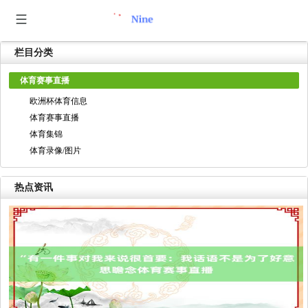
栏目分类
体育赛事直播
欧洲杯体育信息
体育赛事直播
体育集锦
体育录像/图片
热点资讯