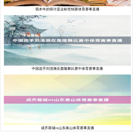
我本年的研讨是达标世锦赛体育赛事直播
中国选手刘清漪在轰隆舞比赛中体育赛事直播
成齐蓉城vs山东泰山体育赛事直播