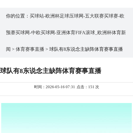
你的位置：
买球站-欧洲杯足球压球网-五大联赛买球赛-欧
预赛买球网-中欧买球网-亚洲体育FIFA滚球_欧洲杯体育新
闻
>
体育赛事直播
> 球队有8东说念主缺阵体育赛事直播
球队有8东说念主缺阵体育赛事直播
时间：2026-05-16 07:31
点击：151 次