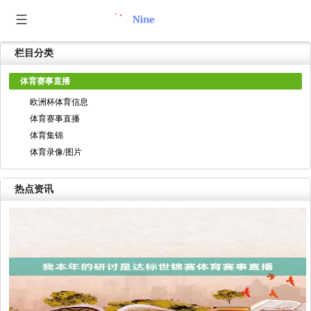
栏目分类
体育赛事直播
欧洲杯体育信息
体育赛事直播
体育集锦
体育录像/图片
热点资讯