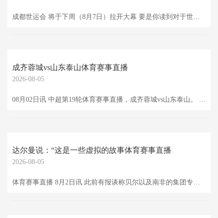
成都世运会 将于下周（8月7日）拉开大幕 要是你读到对于世运会先容的科普著作 无意率会有这样一句 “世运会短长奥项筹算详细性解析会” 然而当你看到成都世运会的技俩名单 也许会片刻愣一下—— 射箭、皮划艇、攀岩…… 这些不都是奥运技俩吗？ 还有腰旗橄榄球 这不是洛杉矶奥运会的新技俩吗？ △ 2025年景都世运会技俩。图源：成都世运会官网 既然是“非奥项筹算展示舞台” 为何这些奥运技俩又会出现？ 要交融这一表象 还得从世运会的降生提及 △ 1981年首届世运会棒球比赛现场。图源：外洋寰宇解析会协会
成齐蓉城vs山东泰山体育赛事直播
2026-08-05
08月02日讯 中超第19轮体育赛事直播，成齐蓉城vs山东泰山。 比赛第27分钟，古尔芬克尔边路传中，费利佩扛开路易斯-洛佩斯注目推射破门体育赛事直播，蓉城1-0朝上泰山。
达尔曼说：“这是一些虚拟的故事体育赛事直播
2026-08-05
体育赛事直播 8月2日讯 此前有报谈称贝尔以及南非的集团专门收购卡迪夫城，对此，卡迪夫城主席达尔曼赐与了否定。 达尔曼说：“这是一些虚拟的故事，我不错明确地说，莫得任何来自南非的集团来找过我，咱们莫得理睬任何念念要测验这家俱乐部的东谈主，也从未与监管机构、EFL或其他任何东谈主进行过交谈。” “我从未试图组建一个财团来剿袭俱乐部，也从未发扬出接办这个俱乐部的深嗜。我是和文森特一齐来的，我也会和他一齐离开。” “有许多团体试图以廉价收购这家俱乐部，是以他们编造了这些故事。咱们需要制止这些流言，咱