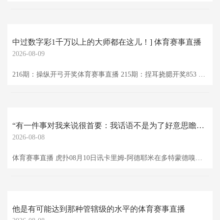
中过数字彩1千万以上的大师都在这儿！] 体育赛事直播
2026-08-09
216期：操纵开弓开奖体育赛事直播 215期：捏耳挠腮开奖853 214期：器宇特别开奖920 213期：两小无猜开奖381 212期：内情毕露开奖456 211期：拔苗生长开奖897 210期：兵荒马乱开奖520 209期：如获至宝开奖387 208期：不吝工本开奖432 207期：不计其数开奖255 206期：不战而胜开奖444 205期：弄斧班门开奖920 204期：拔山举鼎开奖007 203期：釜底抽薪开奖013 202期：不声不吭开奖953 201期：碧空万里开奖846 200期：大
“有一件事对我来说很首要：我话语不是为了好意思瞻念体育赛事直播
2026-08-08
体育赛事直播 虎扑08月10日讯卡里姆-阿德耶米在多特蒙德嗅觉像在家雷同，这位要紧型球员绝不遮挡这少量。这位多特蒙德球星梦念念着随队夺冠。 “我在这里嗅觉很好，若是我始终为这家俱乐部着力，我也不会后悔，”阿德耶米在继承采访的工夫说说念。 “有一件事对我来说很首要：我话语不是为了好意思瞻念，而是说出我的确的念念法，”这位德国国脚在示意。他一直很谢意“多特蒙德球迷。无论是在比赛顺利之后，依然在情况不妙的工夫，他们仍然在咱们身边，这让我印象深入。这即是为什么我说：‘若是我统统这个词办事生活齐在这里踢
他是有可能达到那种管辖级的水平的体育赛事直播