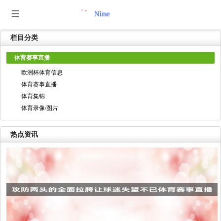
栏目分类
体育赛事直播
欧洲杯体育信息
体育赛事直播
体育集锦
体育录像/图片
热点资讯