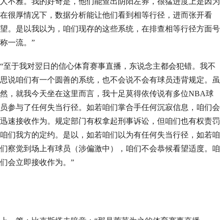
人不雅。我的好奇是，他们能查出阴阳左券，很猛进度上是因为
在很厚情况下，数据分析能让他们看到相等行径，进而张开看
望。是以我以为，咱们现存的这些系统，在排查相等行径方面号
称一流。”
“至于我对翌日的信心体育赛事直播，东说念主都会犯错。我不
思说咱们有一个圆善的系统，也不会说不会有球员违背规定。虽
然，就我今天坐在这里而言，我十足莫得依传说有多位NBA球
员参与了任何失当行径。如若咱们掌合手任何沉寂信息，咱们会
迅速接收作为。规定部门有权拿起刑事诉讼，但咱们也有权责罚
咱们我方的定约。是以，如若咱们以为有任何失当行径，如若咱
们察觉到场上有球员（涉偏激中），咱们不会恭候看望适度。咱
们会立即接收作为。”