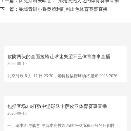
上一篇：
比克斯塔夫暗意：“那是荒芜为之的体育赛事直播
下一篇：
曼城青训小将奥赖利剖判出色体育赛事直播
攻防两头的全面拉胯让球迷失望不已体育赛事直播
2026-08-10
北京时辰 8 月 17 日 23:30，老特拉福德球场将迎来 2025-2026 赛季英超首轮的重头戏，上赛季名按序 12 位的曼联镇守主场，迎战位列第 15 位的阿森纳。这场被称为 "双红德比" 的经典对决，虽两队上赛季名次欠安体育赛事直播，但历史恩仇与球迷期待让这场较量热度涓滴不减。曼联渴慕用主场告成开启复苏之路，阿森纳则但愿客场拿分重塑信心。 8月12日追思 004负009让负 赔率3.08掷中 8月13日追思 单关001让负 赔率2.74掷中 8月14日追思 002让胜005让胜 赔率
包括客场2-0打败中游球队卡萨皮亚体育赛事直播
2026-08-10
一、基本面与战意 里斯本竞技以25胜7平2负积88分的压倒性上风领跑积分榜，跳跃第二名本菲卡4分，联赛冠军已无悬念。手脚卫冕冠军，球队近期情状火热，近5轮联赛4胜1平，包括客场2-0打败中游球队卡萨皮亚，展现出坚定的谨慎性。阿罗卡则以9胜11平14负积38分名治安12，处于无欲无求的中游位置，近期情状低迷，近5轮仅1胜1平3负，客场更遭受3连败，场均失球达1.8个。两队历史交锋呈现一边倒态势，里斯本竞技近12次对阵阿罗卡11胜1平，主场近10次交锋7胜2平1负，心思上风庞杂。 二、计谋博弈与声