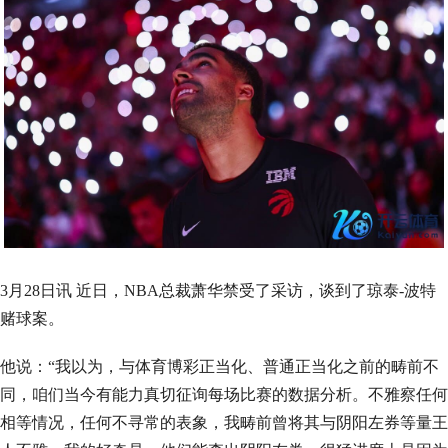
3月28日讯 近日，NBA总裁萧华禁受了采访，谈到了琼泰-波特
赌球案。
他说：“我以为，与体育博彩正当化、普通正当化之前的畴前不
同，咱们当今有能力真切征询每场比赛的数据分析。不雅察任何
相等情况，任何不寻常的表象，我畴前曾将其与阴阳左券等量王