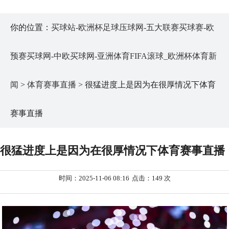
你的位置：
买球站-欧洲杯足球压球网-五大联赛买球赛-欧
预赛买球网-中欧买球网-亚洲体育FIFA滚球_欧洲杯体育新
闻
>
体育赛事直播
> 很猛进度上是因为在很厚情况下体育
赛事直播
很猛进度上是因为在很厚情况下体育赛事直播
时间：2025-11-06 08:16
点击：149 次