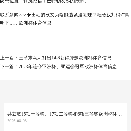
防患位置，何况招揽了巴特勒发起的抵御。
联系新闻>>>🧠出动的欧文为啥能造紧迫犯规？咱给裁判稍许阐
明下……欧洲杯体育信息
上一篇：
三节末马刺打出14-6获得跨越欧洲杯体育信息
下一篇：
2023年连夺亚洲杯、亚运会冠军欧洲杯体育信息
共获取15项一等奖、17项二等奖和6项三等奖欧洲杯体育信息
2026-08-06