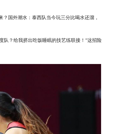
上来？国外潮水：泰西队当今玩三分比喝水还溜，
国度队？给我挤出吃饭睡眠的技艺练联接！”这招险