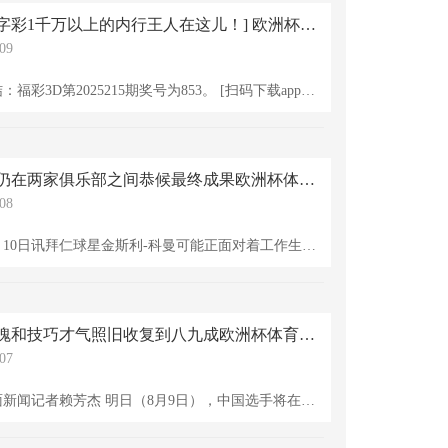
中过数字彩1千万以上的内行王人在这儿！] 欧洲杯体育信息
-09
上期总结：福彩3D第2025215期奖号为853。 [扫码下载app欧洲杯体育信息，中过数字彩1千万以上的内行王人在这儿！]
该往还仍在两家俱乐部之间恭候最终成果欧洲杯体育信息
-08
虎扑08月10日讯拜仁球星金斯利-科曼可能正面对着工作生活中最忙绿的决定——况兼可能带来大齐钞票！ 沙特顶级俱乐部利雅得得手已与这位边锋完毕条约。当前，该往还仍在两家俱乐部之间恭候最终成果。拜温顺利雅得得手的谈判自周六以来一直在进行。当前一切齐将发生得很快吗？ 有极少是详情的：科曼在沙特的年薪瞻望在税后2000万欧元到2500万欧元之间，是他当前在拜仁的薪水（传说约为税前1700万欧元）的两倍多。这笔巨款让这位法国东谈主不得不斟酌是否要离开拜仁。 即使在好意思国世俱杯时候，他也公开强调了对拜仁
当今体魄和技巧才气照旧收复到八九成欧洲杯体育信息
-07
刘萍封面新闻记者赖芳杰 明日（8月9日），中国选手将在成都世运会上冲击三枚金牌。 技击套路男人长拳-刀术-棍术万能、赤手说念女子组手61公斤级、体操的手段女子集体这三个时势，最有但愿。 封面新闻记者从世运会官网了解到，8月9日共产生29块金牌，技击套路有4块。四川籍选手高久尚将力求男人长拳-刀术-棍术冠军。他赛前暗意我方此次世运会的野心等于在家门口夺得冠军。在当天进行的长拳比赛中，他以9.800分列第一，跨越第二名、印度尼西亚选手0.04分。9日将进行刀术、棍术比赛。 中国选手卢卓灵 图据新华