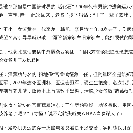
是谁？那但是中国篮球界的“活化石”！90年代带男篮冲进奥运八
他一声“师傅”。此次回来，老爷子撂下狠话：“干了一辈子篮球
也不小：女篮黄金一代李梦、韩旭、李月汝全奔30岁去了，伤病
威望？宫引导早就识破：“甭管新东谈主旧东谈主，能打硬仗的即
是，他获胜放话要搞中外羼杂西宾团：“咱我方东谈把握念念想管
给女篮开了双buff啊！
任：深藏功与名的“扫地僧”宫鲁鸣征象上任，但酌量区全是给郑薇
亚军，2023年连夺亚洲杯、亚运会冠军，硬生生把寰宇名次拽到
理期首齐儿清，政策本上写满敌手黑料，活脱脱女篮版“诸葛薇”
刹退位？篮协的官宣藏着泪点：三年契约到期，功遂身退。用网
茶养老了吧？”（才怪！说不定转头就去WNBA当参谋人了）
相：洛杉矶奥运的存一火赌局名义看是平淡交替，实则感叹良深！