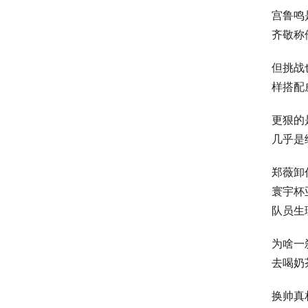
宫鲁鸣
齐敬称
但挑战
样搭配
更狠的
几乎是
郑薇卸
寰宇杯
队员生
为啥一
去喝奶
换帅真