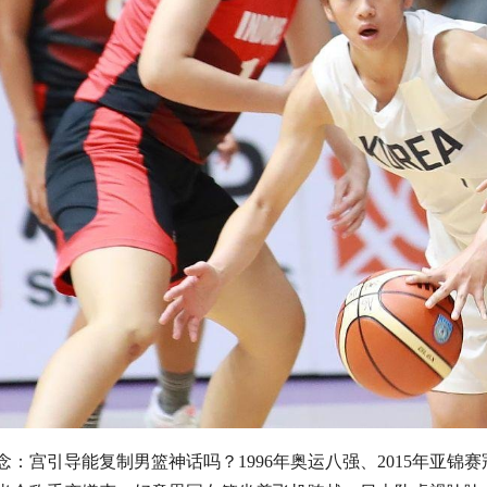
念：宫引导能复制男篮神话吗？1996年奥运八强、2015年亚