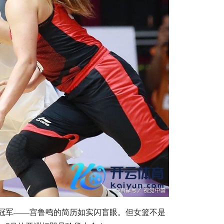
锦赛冠军——宫鲁鸣的简历如实闪盲眼。但女篮不是