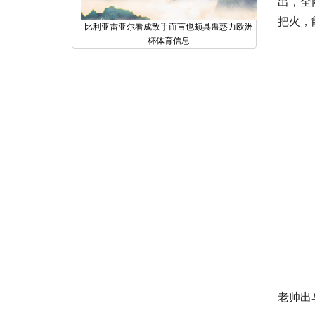
出，全
把火，
比利亚雷亚尔看成敌手而言也颇具蛊惑力欧洲
杯体育信息
老帅出