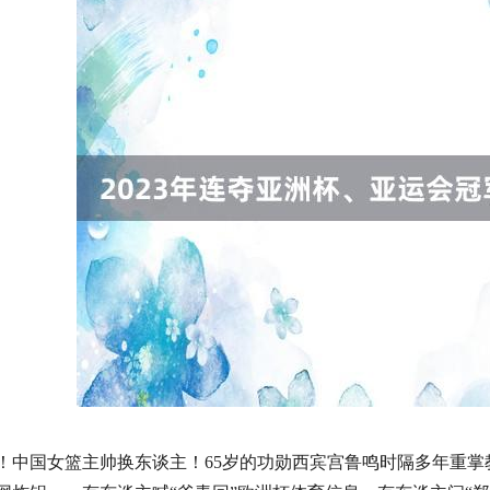
！中国女篮主帅换东谈主！65岁的功勋西宾宫鲁鸣时隔多年重