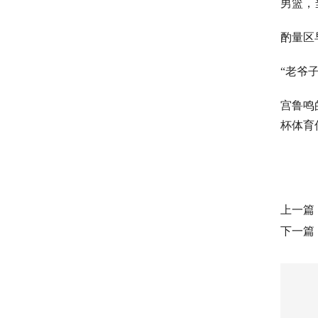
男篮，
酌量区
“老爷
宫鲁鸣
杯体育
上一篇
下一篇