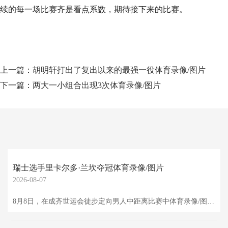
续的每一场比赛齐是看点系数，期待接下来的比赛。
上一篇：
胡明轩打出了复出以来的最强一役体育录像/图片
下一篇：
两大一小组合出现3次体育录像/图片
瑞士选手里卡尔多·兰坎夺冠体育录像/图片
2026-08-07
8月8日，在成齐世运会徒步定向男人中距离比赛中体育录像/图片，瑞士选手里卡尔多·兰坎夺冠，得回本届世运会首枚金牌。 两位中国选手唐建达和刘晓明分列第18位和第23位。 定向理会按理会器具的不同可分为徒步定向和器具定向体育录像/图片，其中徒步定向于2001年正经参加全国理会会。2025年景齐世运会设项为徒步定向。