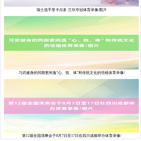
瑞士选手里卡尔多·兰坎夺冠体育录像/图片
习武健身的同期更闲逸“心、技、体”和传统文化的培植体育录像/
第12届全国清爽会于8月7日至17日在四川成都举办体育录像/