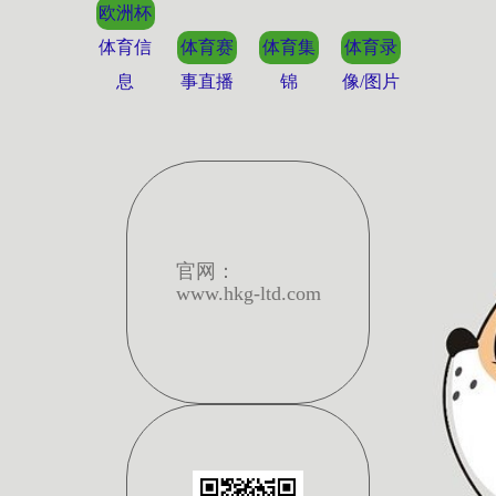
欧洲杯
体育信
体育赛
体育集
体育录
息
事直播
锦
像/图片
官网：
www.hkg-ltd.com