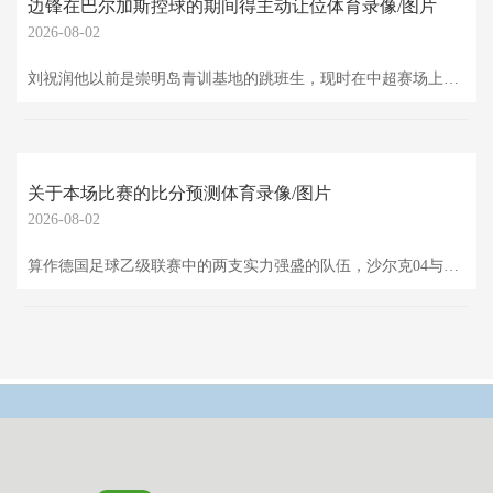
边锋在巴尔加斯控球的期间得主动让位体育录像/图片
2026-08-02
刘祝润他以前是崇明岛青训基地的跳班生，现时在中超赛场上冉冉受到暖和啦。他从海港外租到大连英博之后，在联赛里展现出的实力超出了专家的预期。他为球队成功进了5个球体育录像/图片，还匡助大连英博从保级队造成了中游球队。这就让东说念主忍不住思，为啥在朱门海港，他的后劲没取得充分涌现，到了资源没那么多的大连，他却能快速成长呢？ 其实战术适配度和球队需求能不成契合，这是决定刘祝润发扬的枢纽。在大连英博，刘祝润有更高的战术解放度，他的打破智商能充分展现出来。独特是在左路，他要害起来着实思何如打就何如打。球队
关于本场比赛的比分预测体育录像/图片
2026-08-02
算作德国足球乙级联赛中的两支实力强盛的队伍，沙尔克04与柏林赫塔的对决一直备受热枕。两队均有着丰富的德甲教师，同期在本赛季的施展也败表现各自不同的竞争态势。关于本场比赛的比分预测，需要聚积两边近期的情状、声威竣工性以及战术交代进行全面分析。 领先，沙尔克04算作主场作战方，连年来一平直力于于重回德甲。球队在攻防两头展现出较强的平衡性，特地是在主场比赛中更具攻击性。沙尔克04领有一批教师丰富的球员，加之年青球员的积极融入，使得球队合座斗争力有所擢升。但球队在驻防端偶尔出现的轻易，仍可能成为敌手攻