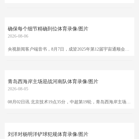
确保每个细节精确到位体育录像/图片
2026-08-06
央视新闻客户端音书，8月7日，成皆2025年第12届宇宙通顺会就将开幕。8月5日晚，导演组进行了开幕式前临了一次全历程联接彩排。 \n \n 成皆世运会开幕式场面“天府之檐”灯火通后，全历程联排对包括通顺员入场、文艺扮演等在内的各个步调进行了全因素、高强度熟识，确保每个细节精确到位。 \n \n 在5日晚的临了一次联排中，多名行将在开幕式上担任执旗头的奥运冠军已整个抵已矣皆，并全程参与了当晚的要害排演。同期，导演组针对灯光、音效、转场衔尾等捏续优化转化。 \n 跟着临了一次全历程联排凯旋完成，
青岛西海岸主场迎战河南队体育录像/图片
2026-08-05
08月02日讯 北京技术19点35分，中超第19轮，青岛西海岸主场迎战河南队。比赛第23分钟体育录像/图片，阿奇姆彭进球扳平比分，河南客场1-1西海岸！
刘洋对杨明洋铲球犯规体育录像/图片