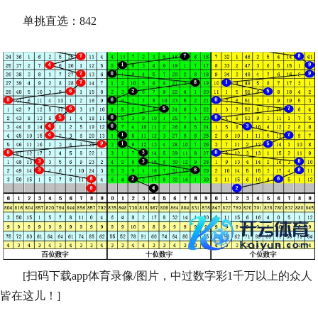
单挑直选：842
[扫码下载app体育录像/图片，中过数字彩1千万以上的众人
皆在这儿！]