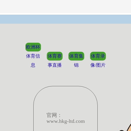
欧洲杯
体育信
体育赛
体育集
体育录
息
事直播
锦
像/图片
官网：
www.hkg-ltd.com