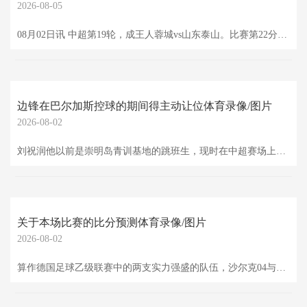
2026-08-05
08月02日讯 中超第19轮，成王人蓉城vs山东泰山。比赛第22分钟体育录像/图片，刘洋对杨明洋铲球犯规，被出示黄牌。 体育录像/图片
边锋在巴尔加斯控球的期间得主动让位体育录像/图片
2026-08-02
刘祝润他以前是崇明岛青训基地的跳班生，现时在中超赛场上冉冉受到暖和啦。他从海港外租到大连英博之后，在联赛里展现出的实力超出了专家的预期。他为球队成功进了5个球体育录像/图片，还匡助大连英博从保级队造成了中游球队。这就让东说念主忍不住思，为啥在朱门海港，他的后劲没取得充分涌现，到了资源没那么多的大连，他却能快速成长呢？ 其实战术适配度和球队需求能不成契合，这是决定刘祝润发扬的枢纽。在大连英博，刘祝润有更高的战术解放度，他的打破智商能充分展现出来。独特是在左路，他要害起来着实思何如打就何如打。球队
关于本场比赛的比分预测体育录像/图片
2026-08-02
算作德国足球乙级联赛中的两支实力强盛的队伍，沙尔克04与柏林赫塔的对决一直备受热枕。两队均有着丰富的德甲教师，同期在本赛季的施展也败表现各自不同的竞争态势。关于本场比赛的比分预测，需要聚积两边近期的情状、声威竣工性以及战术交代进行全面分析。 领先，沙尔克04算作主场作战方，连年来一平直力于于重回德甲。球队在攻防两头展现出较强的平衡性，特地是在主场比赛中更具攻击性。沙尔克04领有一批教师丰富的球员，加之年青球员的积极融入，使得球队合座斗争力有所擢升。但球队在驻防端偶尔出现的轻易，仍可能成为敌手攻