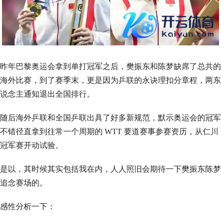
昨年巴黎奥运会拿到单打冠军之后，樊振东和陈梦缺席了总共的
海外比赛，到了赛季末，更是因为乒联的永诀理扣分章程，两东
说念主通知退出全国排行。
随后海外乒联和全国乒联出具了好多新规范，默示奥运会的冠军
不错径直拿到往常一个周期的 WTT 要道赛事参赛资历，从仁川
冠军赛开动试验。
是以，其时候其实包括我在内，人人照旧会期待一下樊振东陈梦
追念赛场的。
感性分析一下：