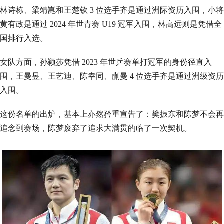
林诗栋、梁靖崑和王楚钦 3 位选手齐是通过洲际资历入围，小将
黄有政是通过 2024 年世青赛 U19 冠军入围，林高远则是凭借全
国排行入选。
女队方面，孙颖莎凭借 2023 年世乒赛单打冠军的身份径直入
围，王曼昱、王艺迪、陈幸同、蒯曼 4 位选手齐是通过洲级资历
入围。
这份名单的出炉，基本上亦然矜重宣告了：樊振东和陈梦不会再
追念到赛场，陈梦废弃了追求大满贯的临了一次契机。