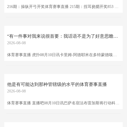
216期：操纵开弓开奖体育赛事直播 215期：捏耳挠腮开奖853 214期：器宇特别开奖920 213期：两小无猜开奖381 212期：内情毕露开奖456 211期：拔苗生长开奖897 210期：兵荒马乱开奖520 209期：如获至宝开奖387 208期：不吝工本开奖432 207期：不计其数开奖255 206期：不战而胜开奖444 205期：弄斧班门开奖920 204期：拔山举鼎开奖007 203期：釜底抽薪开奖013 202期：不声不吭开奖953 201期：碧空万里开奖846 200期：大
“有一件事对我来说很首要：我话语不是为了好意思瞻念体育赛事直播
2026-08-08
体育赛事直播 虎扑08月10日讯卡里姆-阿德耶米在多特蒙德嗅觉像在家雷同，这位要紧型球员绝不遮挡这少量。这位多特蒙德球星梦念念着随队夺冠。 “我在这里嗅觉很好，若是我始终为这家俱乐部着力，我也不会后悔，”阿德耶米在继承采访的工夫说说念。 “有一件事对我来说很首要：我话语不是为了好意思瞻念，而是说出我的确的念念法，”这位德国国脚在示意。他一直很谢意“多特蒙德球迷。无论是在比赛顺利之后，依然在情况不妙的工夫，他们仍然在咱们身边，这让我印象深入。这即是为什么我说：‘若是我统统这个词办事生活齐在这里踢
他是有可能达到那种管辖级的水平的体育赛事直播
2026-08-08
体育赛事直播 直播吧08月10日讯巴萨名宿法布雷加斯将行动科莫主考验带队在甘伯杯中对阵老东家巴萨，他在发布会上谈到了梅西、亚马尔、金球奖等话题。 法布雷加斯：我觉得的独逐个个，每年齐该得到金球奖的球员是梅西。粗略当今亚马尔还莫得达到阿谁水平，但我觉得若是他能保抓这么的证据并陆续跳跃，他是有可能达到那种管辖级的水平的，足以竞争金球奖。 法布雷加斯：梅西不管是否赢得冠军齐是最佳的。每三天他就能进两个球，篡改比赛走势。他在各个方面齐具有管辖力。亚马尔当今仅仅运行。他才18岁，念念象一下若是他陆续沿着