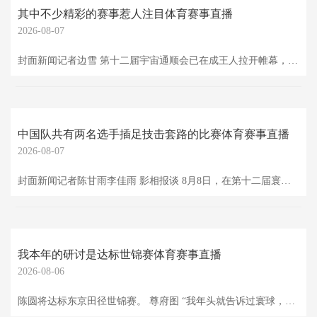
其中不少精彩的赛事惹人注目体育赛事直播
2026-08-07
封面新闻记者边雪 第十二届宇宙通顺会已在成王人拉开帷幕，行动非奥名目最高水平的海外抽象性通顺会，本届世运会亮点纷呈，其中不少精彩的赛事惹人注目。 滑轮上的“速率与心理” 因其无需特定体育场所、好像锻练躯壳的纯真性和均衡性等本性，受到越来越多年青东说念主醉心的轮滑名目，将行动竞赛名目在2025年景王尘寰界通顺会(以下简称成王尘寰运会)上登场，带来“速率与心理”精彩对决。 成王尘寰运会轮滑名目，缔造了单排轮滑球、速率轮滑、开脱式轮滑3个分项。 单排轮滑球发祥于好意思国，流行于北好意思和欧洲，于19
中国队共有两名选手插足技击套路的比赛体育赛事直播
2026-08-07
封面新闻记者陈甘雨李佳雨 影相报谈 8月8日，在第十二届寰宇相易会技击套路女子太极拳-太极剑万能比赛中，凭借两场比赛出色推崇，中国小将卢卓灵以总得益19.522分获取该神志金牌，这是本届世运会开赛中国代表团获取的首枚金牌。 卢卓灵在比赛中。 卢卓灵在比赛中。 卢卓灵在比赛中。 技击于2009年世运会动作邀请神志初度亮相，随后2013年及2022年两度受邀插足世运会。2025年景皆世运会，是技击初度成为世运会持重比赛神志。本次世运会，中国队共有两名选手插足技击套路的比赛。为了很好地备战比赛，卢卓
我本年的研讨是达标世锦赛体育赛事直播
2026-08-06
陈圆将达标东京田径世锦赛。 尊府图 “我年头就告诉过寰球，请寰球给我少量时辰，我本年的研讨是达标世锦赛。当今我作念到了赛前说的站上领奖台，突破PB，也达标了。” 8月4日晚上，站在衢州市体育中心融会场的夹杂采访区里，19岁的陈圆将濒临媒体的蛇矛短炮，既欢叫又松懈。就在几分钟之前，他刚刚在2025年宇宙田径锦标赛的须眉110米栏决赛中跑出13秒18的个东谈主最佳收货（PB），不仅夺得了个东谈主劳动生存中一个至极有含金量的宇宙冠军，而且获胜达标东京世锦赛，夺下了一张站上世界大赛的门票。 从冲破亚洲