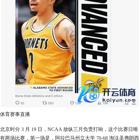
体育赛事直播
北京时分 3 月 19 日，NCAA 放纵三月负责打响，这个比赛日唯
有两场比赛，第一场是，阿拉巴马州立大学 70-68 淘汰圣弗朗西