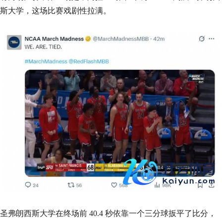
斯大学，这场比赛戏剧性拉满。
圣弗朗西斯大学在终场前 40.4 秒依靠一个三分球扳平了比分，