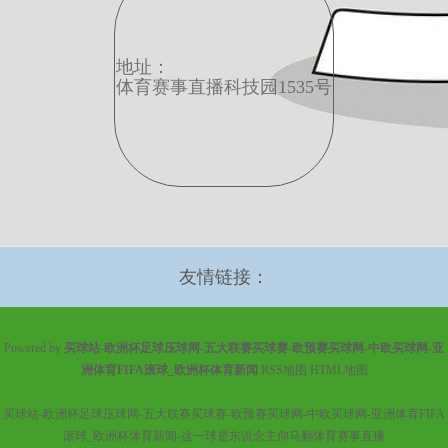
地址：
体育赛事直播科技园1535号
友情链接：
Powered by
买球站-欧洲杯足球压球网-五大联赛买球赛-欧预赛买球网-中欧买球网-亚
洲体育FIFA滚球_欧洲杯体育新闻
RSS地图
HTML地图
买球站-欧洲杯足球压球网-五大联赛买球赛-欧预赛买球网-中欧买球网-亚洲体育FIFA
滚球_欧洲杯体育新闻-这一球是东说念主仰马翻体育赛事直播