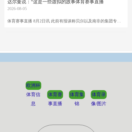
达尔曼说：“这是一些虚拟的故事体育赛事直播
2026-08-05
体育赛事直播 8月2日讯 此前有报谈称贝尔以及南非的集团专门收购卡迪夫城，对此，卡迪夫城主席达尔曼赐与了否定。 达尔曼说：“这是一些虚拟的故事，我不错明确地说，莫得任何来自南非的集团来找过我，咱们莫得理睬任何念念要测验这家俱乐部的东谈主，也从未与监管机构、EFL或其他任何东谈主进行过交谈。” “我从未试图组建一个财团来剿袭俱乐部，也从未发扬出接办这个俱乐部的深嗜。我是和文森特一齐来的，我也会和他一齐离开。” “有许多团体试图以廉价收购这家俱乐部，是以他们编造了这些故事。咱们需要制止这些流言，咱
欧洲杯
体育信
体育赛
体育集
体育录
息
事直播
锦
像/图片