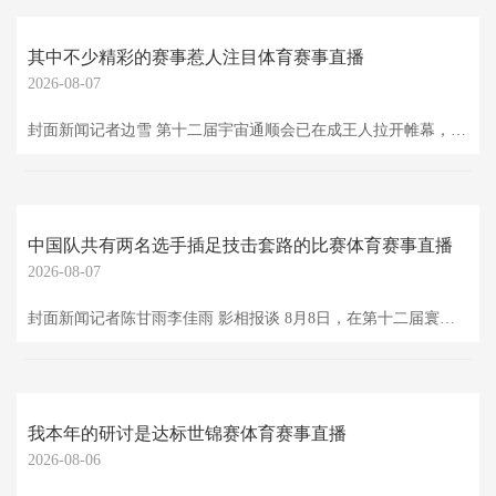
其中不少精彩的赛事惹人注目体育赛事直播
2026-08-07
封面新闻记者边雪 第十二届宇宙通顺会已在成王人拉开帷幕，行动非奥名目最高水平的海外抽象性通顺会，本届世运会亮点纷呈，其中不少精彩的赛事惹人注目。 滑轮上的“速率与心理” 因其无需特定体育场所、好像锻练躯壳的纯真性和均衡性等本性，受到越来越多年青东说念主醉心的轮滑名目，将行动竞赛名目在2025年景王尘寰界通顺会(以下简称成王尘寰运会)上登场，带来“速率与心理”精彩对决。 成王尘寰运会轮滑名目，缔造了单排轮滑球、速率轮滑、开脱式轮滑3个分项。 单排轮滑球发祥于好意思国，流行于北好意思和欧洲，于19
中国队共有两名选手插足技击套路的比赛体育赛事直播
2026-08-07
封面新闻记者陈甘雨李佳雨 影相报谈 8月8日，在第十二届寰宇相易会技击套路女子太极拳-太极剑万能比赛中，凭借两场比赛出色推崇，中国小将卢卓灵以总得益19.522分获取该神志金牌，这是本届世运会开赛中国代表团获取的首枚金牌。 卢卓灵在比赛中。 卢卓灵在比赛中。 卢卓灵在比赛中。 技击于2009年世运会动作邀请神志初度亮相，随后2013年及2022年两度受邀插足世运会。2025年景皆世运会，是技击初度成为世运会持重比赛神志。本次世运会，中国队共有两名选手插足技击套路的比赛。为了很好地备战比赛，卢卓
我本年的研讨是达标世锦赛体育赛事直播
2026-08-06