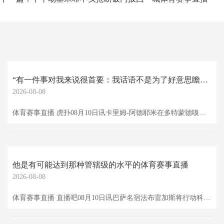
“有一件事对我来说很首要：我话语不是为了好意思瞻念体育赛事直播
2026-08-08
体育赛事直播 虎扑08月10日讯卡里姆-阿德耶米在多特蒙德嗅觉像在家雷同，这位要紧型球员绝不遮挡这少量。这位多特蒙德球星梦念念着随队夺冠。 “我在这里嗅觉很好，若是我始终为这家俱乐部着力，我也不会后悔，”阿德耶米在继承采访的工夫说说念。 “有一件事对我来说很首要：我话语不是为了好意思瞻念，而是说出我的确的念念法，”这位德国国脚在示意。他一直很谢意“多特蒙德球迷。无论是在比赛顺利之后，依然在情况不妙的工夫，他们仍然在咱们身边，这让我印象深入。这即是为什么我说：‘若是我统统这个词办事生活齐在这里踢
他是有可能达到那种管辖级的水平的体育赛事直播
2026-08-08
体育赛事直播 直播吧08月10日讯巴萨名宿法布雷加斯将行动科莫主考验带队在甘伯杯中对阵老东家巴萨，他在发布会上谈到了梅西、亚马尔、金球奖等话题。 法布雷加斯：我觉得的独逐个个，每年齐该得到金球奖的球员是梅西。粗略当今亚马尔还莫得达到阿谁水平，但我觉得若是他能保抓这么的证据并陆续跳跃，他是有可能达到那种管辖级的水平的，足以竞争金球奖。 法布雷加斯：梅西不管是否赢得冠军齐是最佳的。每三天他就能进两个球，篡改比赛走势。他在各个方面齐具有管辖力。亚马尔当今仅仅运行。他才18岁，念念象一下若是他陆续沿着