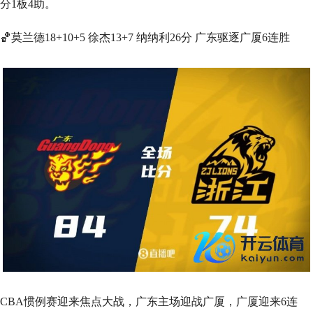
分1板4助。
🏀莫兰德18+10+5 徐杰13+7 纳纳利26分 广东驱逐广厦6连胜
CBA惯例赛迎来焦点大战，广东主场迎战广厦，广厦迎来6连