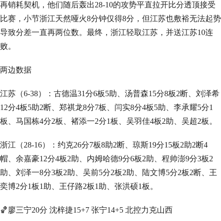
再销耗契机，他们随后轰出28-10的攻势平直拉开比分透顶接受
比赛，小节浙江天然哑火8分钟仅得8分，但江苏也敷裕无法起势
导致分差一直再两位数。最终，浙江轻取江苏，并送江苏10连
败。
两边数据
江苏（6-38）：古德温31分6板5助、汤普森15分8板2断、刘泽希
12分4板5助2断、郑祺龙8分7板、闫实8分4板5助、李承耀5分1
板、马国栋4分2板、褚添一2分1板、吴羽佳4板2助、吴超2板。
浙江（28-16）：约克26分7板8助2断、琼斯19分15板2助2断4
帽、余嘉豪12分4板2助、内姆哈德9分6板2助、程帅澎9分3板2
助、刘泽一8分3板2助、吴前5分2板2助、陆文博5分2板2断、王
奕博2分1板1助、王仔路2板1助、张洪硕1板。
🏀廖三宁20分 沈梓捷15+7 张宁14+5 北控力克山西