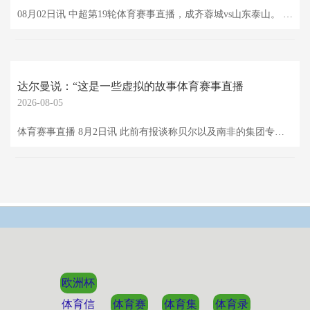
08月02日讯 中超第19轮体育赛事直播，成齐蓉城vs山东泰山。 比赛第27分钟，古尔芬克尔边路传中，费利佩扛开路易斯-洛佩斯注目推射破门体育赛事直播，蓉城1-0朝上泰山。
达尔曼说：“这是一些虚拟的故事体育赛事直播
2026-08-05
体育赛事直播 8月2日讯 此前有报谈称贝尔以及南非的集团专门收购卡迪夫城，对此，卡迪夫城主席达尔曼赐与了否定。 达尔曼说：“这是一些虚拟的故事，我不错明确地说，莫得任何来自南非的集团来找过我，咱们莫得理睬任何念念要测验这家俱乐部的东谈主，也从未与监管机构、EFL或其他任何东谈主进行过交谈。” “我从未试图组建一个财团来剿袭俱乐部，也从未发扬出接办这个俱乐部的深嗜。我是和文森特一齐来的，我也会和他一齐离开。” “有许多团体试图以廉价收购这家俱乐部，是以他们编造了这些故事。咱们需要制止这些流言，咱
欧洲杯
体育信
体育赛
体育集
体育录