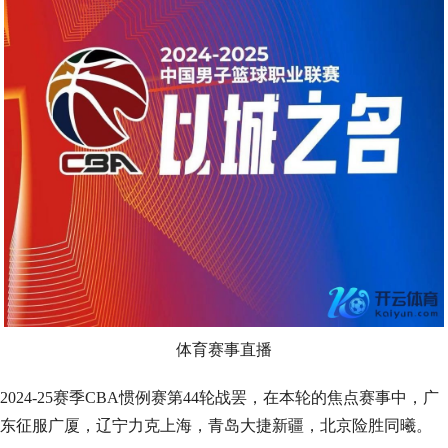
体育赛事直播
2024-25赛季CBA惯例赛第44轮战罢，在本轮的焦点赛事中，广
东征服广厦，辽宁力克上海，青岛大捷新疆，北京险胜同曦。