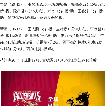
青岛（29-15）：韦瑟斯庞35分6板3助6断、杨瀚森22分15板3助3
断3帽、段昂君12分2板4助、米奇11分8板2助、王睿泽11分5板5
助、鲍威尔9分1板3助、赵嘉义6分3板。
新疆（30-13）：王人麟15分6板、皮特森15分4板8助、李炎哲12
分4板1助2帽、爱德华兹9分6板1助、伊力福拉提8分7板2助、劳
森7分3板1助2断2帽、哈雷尔7分2板、阿不都沙拉木6分3板2助、
朱旭航3分3板、西尔扎提3板1助。
🏀约克26+7+8 琼斯19+15 古德温31+6+5 浙江送江苏10连败