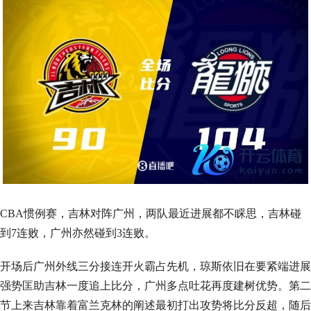
CBA惯例赛，吉林对阵广州，两队最近进展都不睬思，吉林碰
到7连败，广州亦然碰到3连败。
开场后广州外线三分接连开火霸占先机，琼斯依旧在要紧端进展
强势匡助吉林一度追上比分，广州多点吐花再度建树优势。第二
节上来吉林靠着富兰克林的阐述最初打出攻势将比分反超，随后