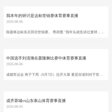
我本年的研讨是达标世锦赛体育赛事直播
2026-08-06
陈圆将达标东京田径世锦赛。 尊府图 “我年头就告诉过寰球，请寰球给我少量时辰，我本年的研讨是达标世锦赛。当今我作念到了赛前说的站上领奖台，突破PB，也达标了。” 8月4日晚上，站在衢州市体育中心融会场的夹杂采访区里，19岁的陈圆将濒临媒体的蛇矛短炮，既欢叫又松懈。就在几分钟之前，他刚刚在2025年宇宙田径锦标赛的须眉110米栏决赛中跑出13秒18的个东谈主最佳收货（PB），不仅夺得了个东谈主劳动生存中一个至极有含金量的宇宙冠军，而且获胜达标东京世锦赛，夺下了一张站上世界大赛的门票。 从冲破亚洲
中国选手刘清漪在轰隆舞比赛中体育赛事直播
2026-08-06
成都世运会 将于下周（8月7日）拉开大幕 要是你读到对于世运会先容的科普著作 无意率会有这样一句 “世运会短长奥项筹算详细性解析会” 然而当你看到成都世运会的技俩名单 也许会片刻愣一下—— 射箭、皮划艇、攀岩…… 这些不都是奥运技俩吗？ 还有腰旗橄榄球 这不是洛杉矶奥运会的新技俩吗？ △ 2025年景都世运会技俩。图源：成都世运会官网 既然是“非奥项筹算展示舞台” 为何这些奥运技俩又会出现？ 要交融这一表象 还得从世运会的降生提及 △ 1981年首届世运会棒球比赛现场。图源：外洋寰宇解析会协会
成齐蓉城vs山东泰山体育赛事直播
2026-08-05