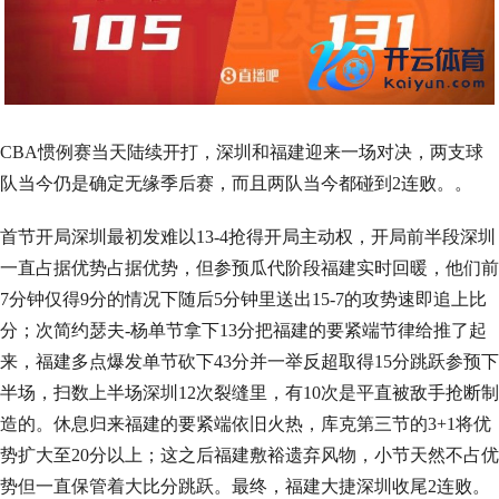
CBA惯例赛当天陆续开打，深圳和福建迎来一场对决，两支球
队当今仍是确定无缘季后赛，而且两队当今都碰到2连败。。
首节开局深圳最初发难以13-4抢得开局主动权，开局前半段深圳
一直占据优势占据优势，但参预瓜代阶段福建实时回暖，他们前
7分钟仅得9分的情况下随后5分钟里送出15-7的攻势速即追上比
分；次简约瑟夫-杨单节拿下13分把福建的要紧端节律给推了起
来，福建多点爆发单节砍下43分并一举反超取得15分跳跃参预下
半场，扫数上半场深圳12次裂缝里，有10次是平直被敌手抢断制
造的。休息归来福建的要紧端依旧火热，库克第三节的3+1将优
势扩大至20分以上；这之后福建敷裕遗弃风物，小节天然不占优
势但一直保管着大比分跳跃。最终，福建大捷深圳收尾2连败。