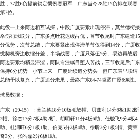
胜，37胜6负提前锁定惯例赛冠军，广东当今28胜15负排在联赛
第7位。
此役一上来两边相互试探，中段广厦要紧出现停滞，莫兰德衔接
杀伤罚球取分，广东多点吐花迟缓占优，首节收尾时广东建造15
分优势，次节总结，广东要紧出现停滞单节仅得到14分，广厦收
拢契机旁边收缩分差，半场战罢，广厦只落伍5分。易边再战后
两边要紧均稍显滞涩，两队专注瞩目堕入苦战，三节收尾后广东
保持6分优势，小节上来，广厦延续追分势头，但广东表里联结
总能予以复兴，广厦追分未果，最终广东84-74驱逐广厦6连胜。
球员数据：
广东（29-15）：莫兰德18分10板4助5帽、贝兹利14分8板1助2断
2帽、徐杰13分7板4助2断、胡明轩11分4板6助、任骏飞9分4板4
助、杜润旺6分1板1助、伯克5分2板4助、徐昕3分1板5帽、黄荣
奇3分、张皓嘉2分6板1助。