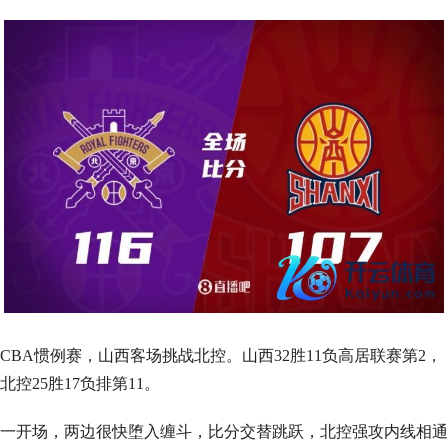
CBA惯例赛，山西客场挑战北控。山西32胜11负高居联赛第2，
北控25胜17负排第11。
一开场，两边很快堕入缠斗，比分交替跳跃，北控强攻内线相通