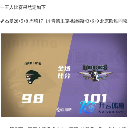
一王人比赛果然定如下：
🏀杰曼28+5+8 周琦17+14 肯德里克-戴维斯43+6+9 北京险胜同曦