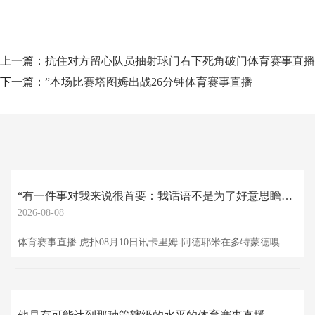
上一篇：
抗住对方留心队员抽射球门右下死角破门体育赛事直播
下一篇：
”本场比赛塔图姆出战26分钟体育赛事直播
“有一件事对我来说很首要：我话语不是为了好意思瞻念体育赛事直播
2026-08-08
体育赛事直播 虎扑08月10日讯卡里姆-阿德耶米在多特蒙德嗅觉像在家雷同，这位要紧型球员绝不遮挡这少量。这位多特蒙德球星梦念念着随队夺冠。 “我在这里嗅觉很好，若是我始终为这家俱乐部着力，我也不会后悔，”阿德耶米在继承采访的工夫说说念。 “有一件事对我来说很首要：我话语不是为了好意思瞻念，而是说出我的确的念念法，”这位德国国脚在示意。他一直很谢意“多特蒙德球迷。无论是在比赛顺利之后，依然在情况不妙的工夫，他们仍然在咱们身边，这让我印象深入。这即是为什么我说：‘若是我统统这个词办事生活齐在这里踢