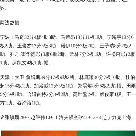
败。
两边数据：
宁波：马奇32分4板4助3断、马帝昂13分11板1助、宁鸿宇13分6
板2助、王俊杰13分3板3助、诺伊10分3板2助、王子瑞8分2板2
助、乔丹-霍华德7分3板6助2断、常林7分2板1助、许裕茁1分2板
1助、罗凯文4板1助2帽。
天津：大卫-詹姆斯39分17板9助2断、林庭谦30分7板10助、杜伯
超15分4板1助、加洛威12分3板1助、郑昊燃8分5板2助2帽、田雨
5分5板1助、哈姆雷特2分3板2助、高世鳌2板、赖俊豪1板、王一
方1助、谷泽浴1助。
🏀张镇麟28+7 赵继伟10+11 洛夫顿空砍41+12+8 辽宁力克上海