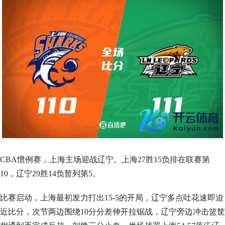
CBA惯例赛，上海主场迎战辽宁。上海27胜15负排在联赛第
10，辽宁29胜14负暂列第5。
比赛启动，上海最初发力打出15-5的开局，辽宁多点吐花速即迫
近比分，次节两边围绕10分分差伸开拉锯战，辽宁旁边冲击篮筐