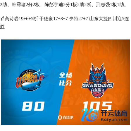
2助、韩霈瑜2分2板、陈彭宇迪2分1板2助2断、邢志强1板1助。
🏀高诗岩19+6+5断 于德豪17+8+7 亨特27+7 山东大捷四川迎5连
胜