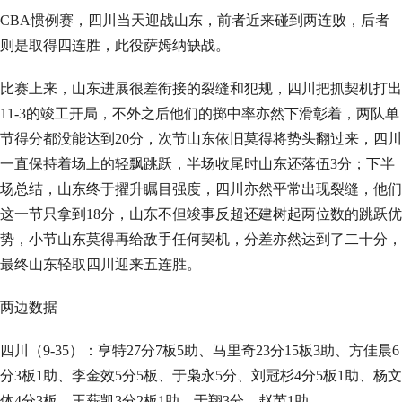
CBA惯例赛，四川当天迎战山东，前者近来碰到两连败，后者
则是取得四连胜，此役萨姆纳缺战。
比赛上来，山东进展很差衔接的裂缝和犯规，四川把抓契机打出
11-3的竣工开局，不外之后他们的掷中率亦然下滑彰着，两队单
节得分都没能达到20分，次节山东依旧莫得将势头翻过来，四川
一直保持着场上的轻飘跳跃，半场收尾时山东还落伍3分；下半
场总结，山东终于擢升瞩目强度，四川亦然平常出现裂缝，他们
这一节只拿到18分，山东不但竣事反超还建树起两位数的跳跃优
势，小节山东莫得再给敌手任何契机，分差亦然达到了二十分，
最终山东轻取四川迎来五连胜。
两边数据
四川（9-35）：亨特27分7板5助、马里奇23分15板3助、方佳晨6
分3板1助、李金效5分5板、于枭永5分、刘冠杉4分5板1助、杨文
体4分3板、王薪凯3分2板1助、于翔3分、赵芮1助。