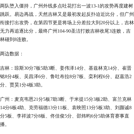
两队堕入僵持，广州外线多点吐花打出一波13-1的攻势再度建树
跳跃。易边再战，天然吉林又是最初发起反扑迫近比分，但广州
衔接打出攻势，在第四节更是将场上分差拉大到20分以上，吉林
无力再追逐比分，最终广州104-90圣洁打败吉林收尾3连败，吉
林碰到8连败。
两边数据：
吉林：琼斯30分7板5助3断、姜伟泽14分、基兹林克14分、崔晋
铭8分4板、吴昌泽6分、鲁吐布拉8分7板、栾利程6分、赵嘉浩2
分、贾昊1分4板3助。
广州：麦克韦恩21分5板7助3断、于米提15分3板2助、富兰克林
14分6板4助、克劳福德13分11板、袁映照13分5板3助、刘颜诚8
分5板、李祥波7分8板、佟佳俊5分、邵炜昀6分5助体育赛事直
播。