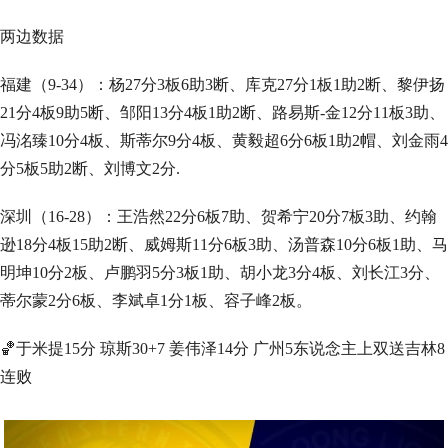
两边数据
福建（9-34）：杨27分3板6助3断、库克27分1板1助2断、黎伊扬
21分4板9助5断、邹阳13分4板1助2断、路易斯-金12分11板3助、
冯洺臻10分4板、斯蒂尔9分4板、黄毅超6分6板1助2帽、刘金雨4
分5板5助2断、刘博文2分.
深圳（16-28）：王浩然22分6板7助、贺希宁20分7板3助、约翰
逊18分4板15助2断、威姆斯11分6板3助、汤普森10分6板1助、马
明坤10分2板、卢鹏羽5分3板1助、胡小龙3分4板、刘长江3分、
蒂尔蒙2分6板、李斌卓1分1板、容子峰2板。
🏀于米提15分 琼斯30+7 姜伟泽14分 广州5东说念主上双送吉林8
连败