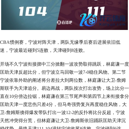
CBA惯例赛，宁波对阵天津，两队无缘季后赛后进展依旧低
迷，宁波最近碰到5连败，天津碰到8连败。
开场不久宁波衔接掷中三分掀翻一波攻势取得跳跃，林庭谦一度
匡助天津反超比分，但宁波立马回敬一波7-0稳住风物。第二节
宁波依靠外助的阐述将分差拉大到两位数，林庭谦让大卫-詹姆
斯联手为天津追分。易边再战，两队按次打出攻势，场上比分一
直在10分傍边拉锯，林庭谦在第三节尾声和第四节上来衔接拿分
匡助天津一度悲伤只差4分，但马奇强势复兴再度稳住风物，大
卫-詹姆斯倏得爆发带队打出一波12-2的反扑将比分反超，宁波
天然冲突得分荒，但林庭谦让大卫-詹姆斯依旧踊跃匡助天津沉
稳优势，最终天津111-104逆转宁波收尾8连败，宁波碰到6连