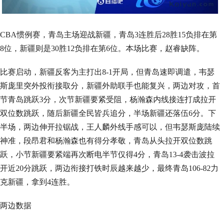
CBA惯例赛，青岛主场迎战新疆，青岛3连胜后28胜15负排在第
8位，新疆则是30胜12负排在第6位。本场比赛，赵睿缺阵。
比赛启动，新疆反客为主打出8-1开局，但青岛速即调遣，韦瑟
斯庞里突外投衔接取分，新疆外助联手也能复兴，两边对攻，首
节青岛跳跃3分，次节新疆要紧受阻，杨瀚森内线接连打成拉开
双位数跳跃，随后新疆全民皆兵追分，半场新疆还落伍6分。下
半场，两边伸开拉锯战，王人麟外线手感可以，但韦瑟斯庞陆续
神准，段昂君和杨瀚森也有得分孝敬，青岛从头拉开双位数跳
跃，小节新疆要紧端再次断电半节仅得4分，青岛13-4袭击波拉
开近20分跳跃，两边衔接打铁时辰越来越少，最终青岛106-82力
克新疆，拿到4连胜。
两边数据