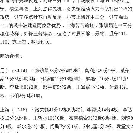
相通到手完成反超，刘铮三分止血，半场战罢上海54-57落伍辽
宁。易边再战，上海占得先机，洛夫顿延续火力带队打出13-5的
攻势，辽宁多点吐花再度反超，小节上海连中三分，辽宁轰出
14-2的袭击波建造两位数优势，上海苦苦追逐，张镇麟连中三分
稳住花样，刘铮三分续命，但临了时辰不够，最终，辽宁111-
110力克上海，客场过关。
两边数据：
辽宁（30-14）：张镇麟28分7板4助2断、奥利弗20分9板、威尔
斯19分5板3助3断、韩德君11分16板4助、赵继伟10分2板11助3
断、李晓旭8分2板、鄢手骐5分2助、王岚嵚4分2板、付豪4分1
板、韦伯2分1板1助。
上海（27-16）：洛夫顿41分12板8助4断、李添荣14分4板、李弘
权13分5板4助、王哲林10分6板、布莱德索9分3板6助4断、刘铮8
分4板、威尔逊7分1板、闫鹏飞4分1板、刘礼嘉2分2板、袁堂文2