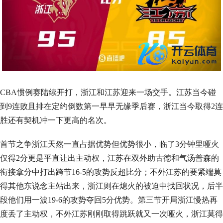
CBA惯例赛陆续开打，浙江和江苏迎来一场交手。江苏当今碰
到9连败且排在定约倒数第一早早无缘季后赛，浙江当今取得2连
胜还有契机冲一下更高的名次。
首节之争浙江天然一直占据优势但优势很小，临了3分钟里哑火
仅得2分更是平直让出主动权，江苏在双外助古德和气汤普森的
衔接拿分中打出跨节16-5的攻势反超比分；不外江苏的要紧端莫
得其他东说念主站出来，浙江则在熄火的被迫中找回状况，后半
段他们用一波19-6的攻势夺回5分优势。第三节开局浙江慢热再
度丢了主动权，不外江苏刚刚取得跳跃就又一次哑火，浙江莫得