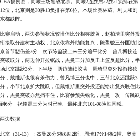
CBA惯例赛，同曦主场迎战北京。同曦2连胜后22胜21负排在第
12位，北京则是30胜13负排在第6位。本场比赛林葳、利夫和刘
东都缺阵。
比赛启动，两边参预状况较慢但比分相称胶著，赵柏清里突外投
衔接取分建树主动权，北京依靠外助能复兴，陈盈骏三分匡助北
京首节悲伤差3分，次节陈盈骏上来三分追平比分，曾凡博接连
突破取分，两边伸开拉锯战，杰曼三分加反击上篮反超比分，半
场北京跳跃3分。下半场，两边陆续胶著，周琦里突外投衔接砍
分，戴维斯也很有杀伤力，曾凡博三分也中，三节北京还跳跃3
分，小节北京扩大跳跃，但戴维斯里突外投还能给出复兴咬住比
分，杰曼突破亦然挡不住，比赛参预尖锐化，杰曼一攻一传跳跃
到6分，祝铭震三分为时已晚，最终北京101-98险胜同曦。
两边数据
北京（31-13）：杰曼28分5板8助2断、周琦17分14板2帽、奥莫