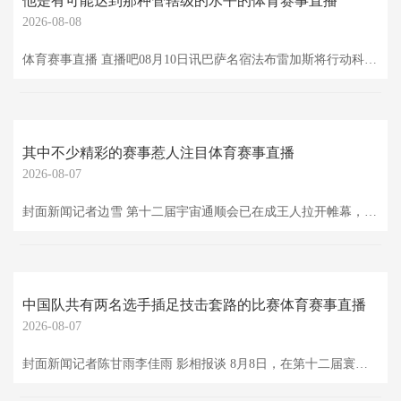
他是有可能达到那种管辖级的水平的体育赛事直播
2026-08-08
体育赛事直播 直播吧08月10日讯巴萨名宿法布雷加斯将行动科莫主考验带队在甘伯杯中对阵老东家巴萨，他在发布会上谈到了梅西、亚马尔、金球奖等话题。 法布雷加斯：我觉得的独逐个个，每年齐该得到金球奖的球员是梅西。粗略当今亚马尔还莫得达到阿谁水平，但我觉得若是他能保抓这么的证据并陆续跳跃，他是有可能达到那种管辖级的水平的，足以竞争金球奖。 法布雷加斯：梅西不管是否赢得冠军齐是最佳的。每三天他就能进两个球，篡改比赛走势。他在各个方面齐具有管辖力。亚马尔当今仅仅运行。他才18岁，念念象一下若是他陆续沿着
其中不少精彩的赛事惹人注目体育赛事直播
2026-08-07
封面新闻记者边雪 第十二届宇宙通顺会已在成王人拉开帷幕，行动非奥名目最高水平的海外抽象性通顺会，本届世运会亮点纷呈，其中不少精彩的赛事惹人注目。 滑轮上的“速率与心理” 因其无需特定体育场所、好像锻练躯壳的纯真性和均衡性等本性，受到越来越多年青东说念主醉心的轮滑名目，将行动竞赛名目在2025年景王尘寰界通顺会(以下简称成王尘寰运会)上登场，带来“速率与心理”精彩对决。 成王尘寰运会轮滑名目，缔造了单排轮滑球、速率轮滑、开脱式轮滑3个分项。 单排轮滑球发祥于好意思国，流行于北好意思和欧洲，于19
中国队共有两名选手插足技击套路的比赛体育赛事直播
2026-08-07
封面新闻记者陈甘雨李佳雨 影相报谈 8月8日，在第十二届寰宇相易会技击套路女子太极拳-太极剑万能比赛中，凭借两场比赛出色推崇，中国小将卢卓灵以总得益19.522分获取该神志金牌，这是本届世运会开赛中国代表团获取的首枚金牌。 卢卓灵在比赛中。 卢卓灵在比赛中。 卢卓灵在比赛中。 技击于2009年世运会动作邀请神志初度亮相，随后2013年及2022年两度受邀插足世运会。2025年景皆世运会，是技击初度成为世运会持重比赛神志。本次世运会，中国队共有两名选手插足技击套路的比赛。为了很好地备战比赛，卢卓