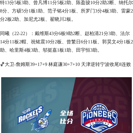
特13分5板3助、曾凡博11分5板2助、陈盈骏10分2助2断、纳托尔
8分、方硕5分1板1助、范子铭4分1板、所罗门3分4板3助、雷蒙2
分2板2助、加尼尤2板、翟晓川2板。
同曦（22-22）：戴维斯43分6板9助2断、赵柏清21分3助、法尔
14分11板2帽、祝铭震10分2板、曾繁日6分11板、郭昊文4分1板2
助、哈里斯4板3助、邬挺嘉1板1助、田宇恒3助。
🏀大卫-詹姆斯39+17+9 林庭谦30+7+10 天津逆转宁波收尾8连败