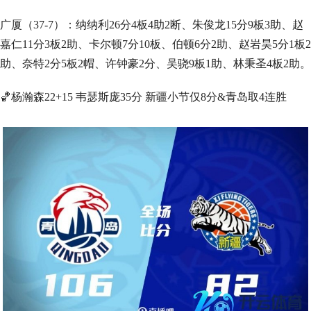
广厦（37-7）：纳纳利26分4板4助2断、朱俊龙15分9板3助、赵
嘉仁11分3板2助、卡尔顿7分10板、伯顿6分2助、赵岩昊5分1板2
助、奈特2分5板2帽、许钟豪2分、吴骁9板1助、林秉圣4板2助。
🏀杨瀚森22+15 韦瑟斯庞35分 新疆小节仅8分&青岛取4连胜