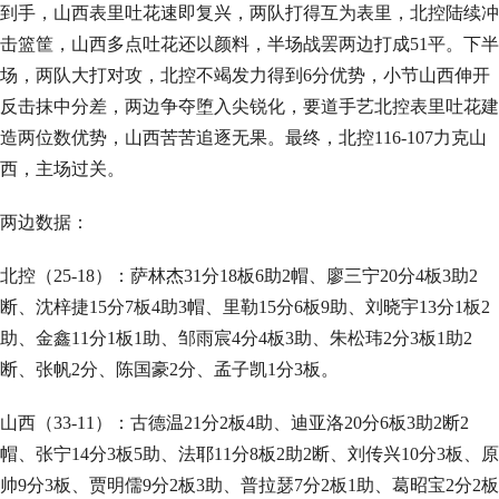
到手，山西表里吐花速即复兴，两队打得互为表里，北控陆续冲
击篮筐，山西多点吐花还以颜料，半场战罢两边打成51平。下半
场，两队大打对攻，北控不竭发力得到6分优势，小节山西伸开
反击抹中分差，两边争夺堕入尖锐化，要道手艺北控表里吐花建
造两位数优势，山西苦苦追逐无果。最终，北控116-107力克山
西，主场过关。
两边数据：
北控（25-18）：萨林杰31分18板6助2帽、廖三宁20分4板3助2
断、沈梓捷15分7板4助3帽、里勒15分6板9助、刘晓宇13分1板2
助、金鑫11分1板1助、邹雨宸4分4板3助、朱松玮2分3板1助2
断、张帆2分、陈国豪2分、孟子凯1分3板。
山西（33-11）：古德温21分2板4助、迪亚洛20分6板3助2断2
帽、张宁14分3板5助、法耶11分8板2助2断、刘传兴10分3板、原
帅9分3板、贾明儒9分2板3助、普拉瑟7分2板1助、葛昭宝2分2板