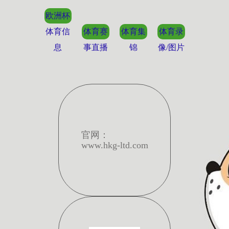
欧洲杯
体育信
体育赛
体育集
体育录
息
事直播
锦
像/图片
官网：
www.hkg-ltd.com