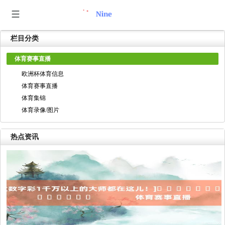
栏目分类
体育赛事直播
欧洲杯体育信息
体育赛事直播
体育集锦
体育录像/图片
热点资讯