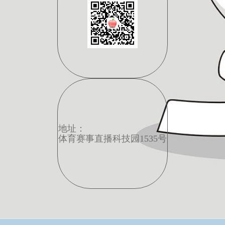
地址：
体育赛事直播科技园1535号