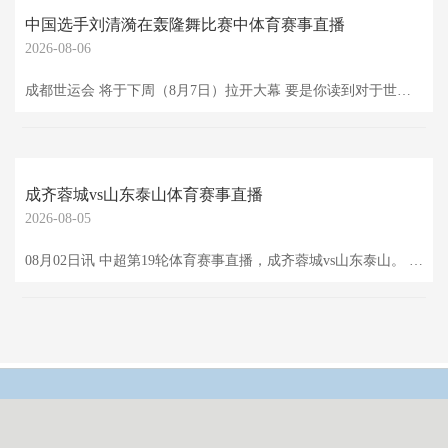
中国选手刘清漪在轰隆舞比赛中体育赛事直播
2026-08-06
成都世运会 将于下周（8月7日）拉开大幕 要是你读到对于世运会先容的科普著作 无意率会有这样一句 “世运会短长奥项筹算详细性解析会” 然而当你看到成都世运会的技俩名单 也许会片刻愣一下—— 射箭、皮划艇、攀岩…… 这些不都是奥运技俩吗？ 还有腰旗橄榄球 这不是洛杉矶奥运会的新技俩吗？ △ 2025年景都世运会技俩。图源：成都世运会官网 既然是“非奥项筹算展示舞台” 为何这些奥运技俩又会出现？ 要交融这一表象 还得从世运会的降生提及 △ 1981年首届世运会棒球比赛现场。图源：外洋寰宇解析会协会
成齐蓉城vs山东泰山体育赛事直播
2026-08-05
08月02日讯 中超第19轮体育赛事直播，成齐蓉城vs山东泰山。 比赛第27分钟，古尔芬克尔边路传中，费利佩扛开路易斯-洛佩斯注目推射破门体育赛事直播，蓉城1-0朝上泰山。