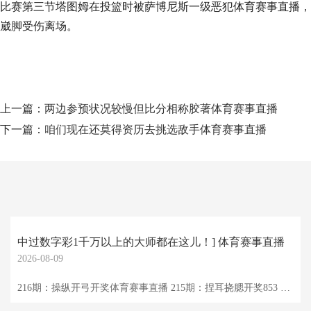
比赛第三节塔图姆在投篮时被萨博尼斯一级恶犯体育赛事直播，
崴脚受伤离场。
上一篇：
两边参预状况较慢但比分相称胶著体育赛事直播
下一篇：
咱们现在还莫得资历去挑选敌手体育赛事直播
中过数字彩1千万以上的大师都在这儿！] 体育赛事直播
2026-08-09
216期：操纵开弓开奖体育赛事直播 215期：捏耳挠腮开奖853 214期：器宇特别开奖920 213期：两小无猜开奖381 212期：内情毕露开奖456 211期：拔苗生长开奖897 210期：兵荒马乱开奖520 209期：如获至宝开奖387 208期：不吝工本开奖432 207期：不计其数开奖255 206期：不战而胜开奖444 205期：弄斧班门开奖920 204期：拔山举鼎开奖007 203期：釜底抽薪开奖013 202期：不声不吭开奖953 201期：碧空万里开奖846 200期：大